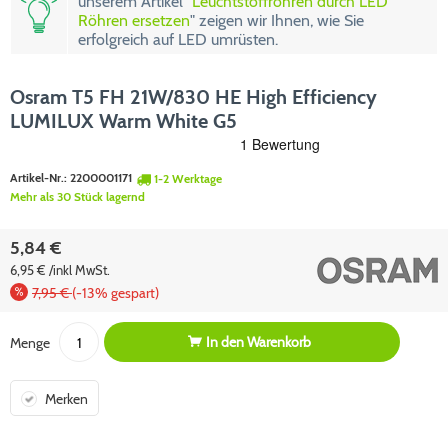
unserem Artikel "
Leuchtstoffröhren durch LED
Röhren ersetzen
" zeigen wir Ihnen, wie Sie
erfolgreich auf LED umrüsten.
Osram T5 FH 21W/830 HE High Efficiency
LUMILUX Warm White G5
Artikel-Nr.:
2200001171
1-2 Werktage
Mehr als 30 Stück lagernd
5,84 €
6,95 € /inkl MwSt.
7,95 €
(-13% gespart)
In den
Warenkorb
Menge
Merken