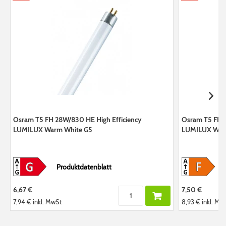
Osram T5 FH 28W/830 HE High Efficiency
Osram T5 FH 3
LUMILUX Warm White G5
LUMILUX War
Produktdatenblatt
6,67 €
7,50 €
7,94 €
inkl. MwSt
8,93 €
inkl. Mw