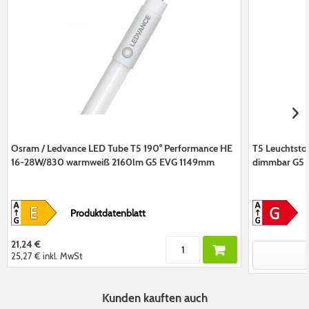
Osram / Ledvance LED Tube T5 190° Performance HE
T5 Leuchtst
16-28W/830 warmweiß 2160lm G5 EVG 1149mm
dimmbar G5
Produktdatenblatt
21,24 €
25,27 €
inkl. MwSt
Kunden kauften auch