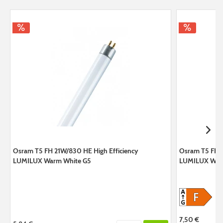
Osram T5 FH 21W/830 HE High Efficiency
Osram T5 FH 3
LUMILUX Warm White G5
LUMILUX War
7,50 €