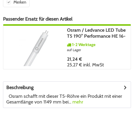
Merken
Passender Ersatz für diesen Artikel
Osram / Ledvance LED Tube
T5 190° Performance HE 16-
28W/830 warmweiß 2160lm
1-2 Werktage
G5 EVG 1149mm
auf Lager
21,24 €
25,27 €
inkl. MwSt
Beschreibung
Osram schafft mit dieser T5-Röhre ein Produkt mit einer
Gesamtlänge von 1149 mm bei...
mehr