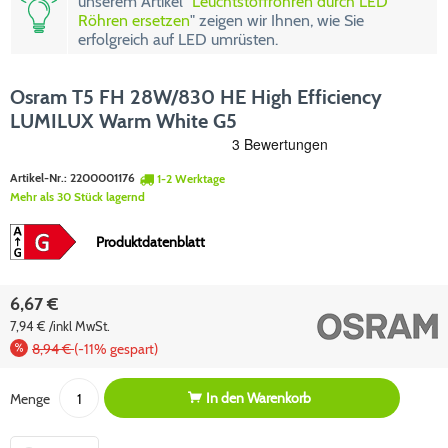
unserem Artikel "
Leuchtstoffröhren durch LED
Röhren ersetzen
" zeigen wir Ihnen, wie Sie
erfolgreich auf LED umrüsten.
Osram T5 FH 28W/830 HE High Efficiency
LUMILUX Warm White G5
Artikel-Nr.:
2200001176
1-2 Werktage
Mehr als 30 Stück lagernd
Produktdatenblatt
6,67 €
7,94 € /inkl MwSt.
8,94 €
(-11% gespart)
In den
Warenkorb
Menge