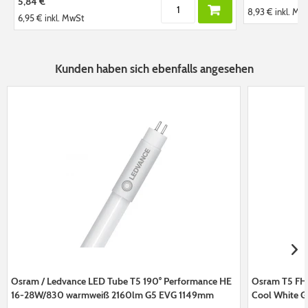
5,84 €
8,93 €
inkl. Mw
6,95 €
inkl. MwSt
Kunden haben sich ebenfalls angesehen
Osram / Ledvance LED Tube T5 190° Performance HE
Osram T5 FH
16-28W/830 warmweiß 2160lm G5 EVG 1149mm
Cool White G