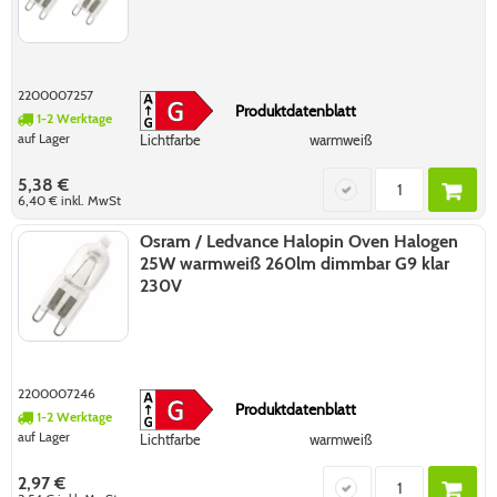
2200007257
Produktdatenblatt
1-2 Werktage
auf Lager
Lichtfarbe
warmweiß
5,38 €
6,40 €
inkl. MwSt
Osram / Ledvance Halopin Oven Halogen
25W warmweiß 260lm dimmbar G9 klar
230V
2200007246
Produktdatenblatt
1-2 Werktage
auf Lager
Lichtfarbe
warmweiß
2,97 €