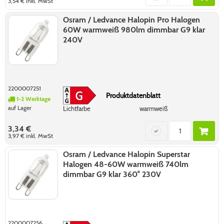
3,54 €
inkl. MwSt
Osram / Ledvance Halopin Pro Halogen
60W warmweiß 980lm dimmbar G9 klar
240V
2200007251
Produktdatenblatt
1-2 Werktage
auf Lager
Lichtfarbe
warmweiß
3,34 €
3,97 €
inkl. MwSt
Osram / Ledvance Halopin Superstar
Halogen 48-60W warmweiß 740lm
dimmbar G9 klar 360° 230V
2200007256