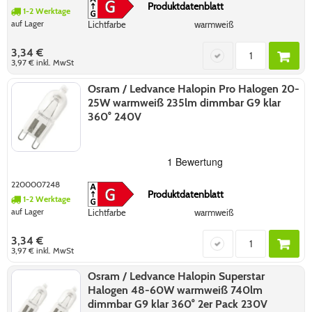
Produktdatenblatt
1-2 Werktage
auf Lager
Lichtfarbe
warmweiß
3,34 €
3,97 €
inkl. MwSt
Osram / Ledvance Halopin Pro Halogen 20-
25W warmweiß 235lm dimmbar G9 klar
360° 240V
2200007248
Produktdatenblatt
1-2 Werktage
auf Lager
Lichtfarbe
warmweiß
3,34 €
3,97 €
inkl. MwSt
Osram / Ledvance Halopin Superstar
Halogen 48-60W warmweiß 740lm
dimmbar G9 klar 360° 2er Pack 230V