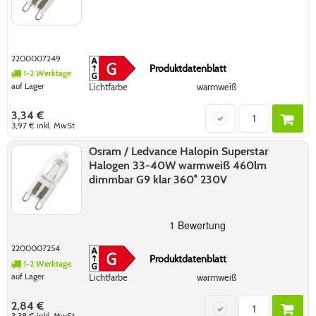
2200007249
Produktdatenblatt
1-2 Werktage
auf Lager
Lichtfarbe
warmweiß
3,34 €
3,97 €
inkl. MwSt
Osram / Ledvance Halopin Superstar
Halogen 33-40W warmweiß 460lm
dimmbar G9 klar 360° 230V
2200007254
Produktdatenblatt
1-2 Werktage
auf Lager
Lichtfarbe
warmweiß
2,84 €
3,38 €
inkl. MwSt