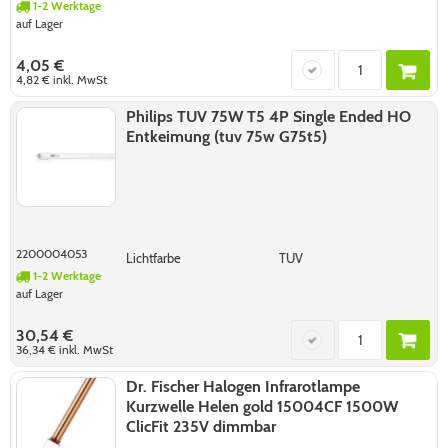
1-2 Werktage
auf Lager
4,05 €
4,82 €
inkl. MwSt
Philips TUV 75W T5 4P Single Ended HO
Entkeimung (tuv 75w G75t5)
2200004053
Lichtfarbe
TUV
1-2 Werktage
auf Lager
30,54 €
36,34 €
inkl. MwSt
Dr. Fischer Halogen Infrarotlampe
Kurzwelle Helen gold 15004CF 1500W
ClicFit 235V dimmbar