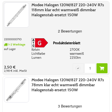
Modee Halogen 120W/827 220-240V R7s
118mm klar echt warmweiß dimmbar
Halogenstab ersetzt 150W
2200000710
Produktdatenblatt
1-2 Werktage
auf Lager
Kelvin
2700K
Lichtfarbe
warmweiß
Lumen
2250lm
2,50 €
2,98 €
inkl. MwSt
Modee Halogen 120W/827 220-240V R7s
78mm klar echt warmweiß dimmbar
Halogenstab ersetzt 150W