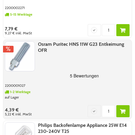
2200002271
5-15 Werktage
7,79 €
9,27 €
inkl. MwSt
Osram Puritec HNS 11W G23 Entkeimung
OFR
2200001027
1-2 Werktage
auf Lager
4,39 €
5,22 €
inkl. MwSt
Philips Backofenlampe Appliance 25W E14
230-240V T25