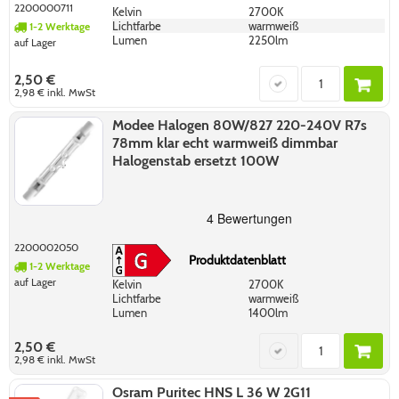
2200000711
Kelvin
2700K
Lichtfarbe
warmweiß
1-2 Werktage
Lumen
2250lm
auf Lager
2,50 €
2,98 €
inkl. MwSt
Modee Halogen 80W/827 220-240V R7s
78mm klar echt warmweiß dimmbar
Halogenstab ersetzt 100W
2200002050
Produktdatenblatt
1-2 Werktage
auf Lager
Kelvin
2700K
Lichtfarbe
warmweiß
Lumen
1400lm
2,50 €
2,98 €
inkl. MwSt
Osram Puritec HNS L 36 W 2G11