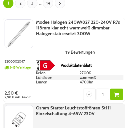
...
1
2
3
14
Modee Halogen 240W/827 220-240V R7s
118mm klar echt warmweiß dimmbar
Halogenstab ersetzt 300W
2200002047
Produktdatenblatt
5-15 Werktage
Kelvin
2700K
Lichtfarbe
warmweiß
Lumen
4700lm
2,50 €
2,98 €
inkl. MwSt
Osram Starter Leuchtstoffröhren St111
Einzelschaltung 4-65W 230V