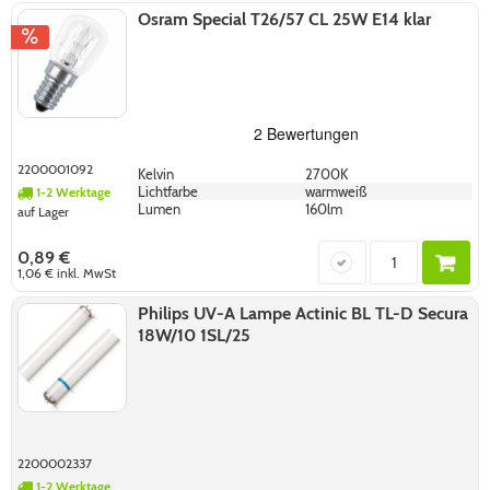
Osram Special T26/57 CL 25W E14 klar
2200001092
Kelvin
2700K
Lichtfarbe
warmweiß
1-2 Werktage
Lumen
160lm
auf Lager
0,89 €
1,06 €
inkl. MwSt
Philips UV-A Lampe Actinic BL TL-D Secura
18W/10 1SL/25
2200002337
1-2 Werktage