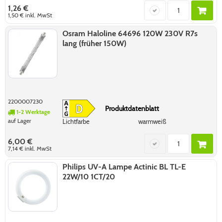
1,26 €
1,50 €
inkl. MwSt
Osram Haloline 64696 120W 230V R7s
lang (früher 150W)
2200007230
Produktdatenblatt
1-2 Werktage
auf Lager
Lichtfarbe
warmweiß
6,00 €
7,14 €
inkl. MwSt
Philips UV-A Lampe Actinic BL TL-E
22W/10 1CT/20