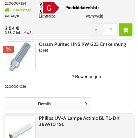
2200007254
Produktdatenblatt
1-2 Werktage
auf Lager
Lichtfarbe
warmweiß
2,84 €
3,38 €
inkl. MwSt
Osram Puritec HNS 9W G23 Entkeimung
OFR
2200001036
Details
Philips UV-A Lampe Actinic BL TL-DK
36W/10 1SL