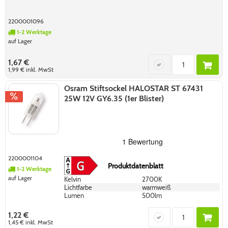
2200001096
1-2 Werktage
auf Lager
1,67 €
1,99 €
inkl. MwSt
Osram Stiftsockel HALOSTAR ST 67431
25W 12V GY6.35 (1er Blister)
2200001104
Produktdatenblatt
1-2 Werktage
auf Lager
Kelvin
2700K
Lichtfarbe
warmweiß
Lumen
500lm
1,22 €
1,45 €
inkl. MwSt