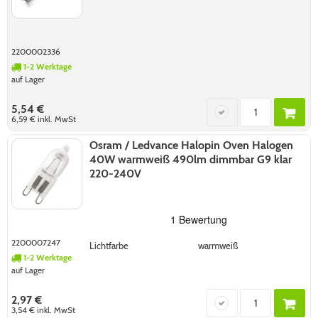
2200002336
1-2 Werktage
auf Lager
5,54 €
6,59 €
inkl. MwSt
Osram / Ledvance Halopin Oven Halogen
40W warmweiß 490lm dimmbar G9 klar
220-240V
2200007247
Lichtfarbe
warmweiß
1-2 Werktage
auf Lager
2,97 €
3,54 €
inkl. MwSt