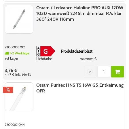
Osram / Ledvance Haloline PRO AUX 120W
1030 warmweiß 2245lm dimmbar R7s klar
360° 240V 118mm
2200008792
Produktdatenblatt
1-2 Werktage
auf Lager
Lichtfarbe
warmweiß
3,76 €
4,47 €
inkl. MwSt
Osram Puritec HNS T5 16W G5 Entkeimung
OFR
2200001044