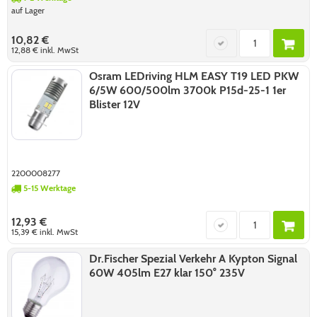
auf Lager
10,82 €
12,88 €
inkl. MwSt
Osram LEDriving HLM EASY T19 LED PKW
6/5W 600/500lm 3700k P15d-25-1 1er
Blister 12V
2200008277
5-15 Werktage
12,93 €
15,39 €
inkl. MwSt
Dr.Fischer Spezial Verkehr A Kypton Signal
60W 405lm E27 klar 150° 235V