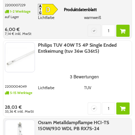
2200007229
Produktdatenblatt
1-2 Werktage
auf Lager
Lichtfarbe
warmweiß
6,00 €
7,14 €
inkl. MwSt
Philips TUV 40W T5 4P Single Ended
Entkeimung (tuv 36w G36t5)
2200004049
Lichtfarbe
TUV
5-15 Werktage
28,03 €
33,36 €
inkl. MwSt
Osram Metalldampflampe HCI-TS
150W/930 WDL PB RX7S-24