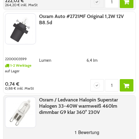
222,02 €
264,20 €
inkl. MwSt
Osram Auto #2721MF Original 1,2W 12V
B8.5d
2200003599
Lumen
6,4 lm
1-2 Werktage
auf Lager
0,74 €
0,88 €
inkl. MwSt
Osram / Ledvance Halopin Superstar
Halogen 33-40W warmweiß 460lm
dimmbar G9 klar 360° 230V