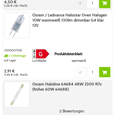
4,50 €
5,36 €
inkl. MwSt
Osram / Ledvance Halostar Oven Halogen
10W warmweiß 130lm dimmbar G4 klar
12V
2200007258
Produktdatenblatt
1-2 Werktage
auf Lager
Lichtfarbe
warmweiß
2,91 €
3,46 €
inkl. MwSt
Osram Haloline 64684 48W 230V R7s
(früher 60W 64688)