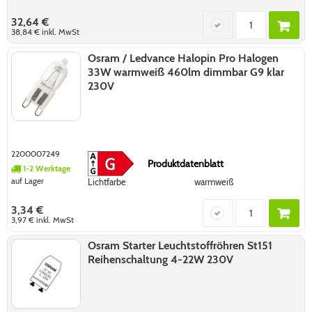
32,64 €
38,84 €
inkl. MwSt
Osram / Ledvance Halopin Pro Halogen
33W warmweiß 460lm dimmbar G9 klar
230V
2200007249
Produktdatenblatt
1-2 Werktage
auf Lager
Lichtfarbe
warmweiß
3,34 €
3,97 €
inkl. MwSt
Osram Starter Leuchtstoffröhren St151
Reihenschaltung 4-22W 230V