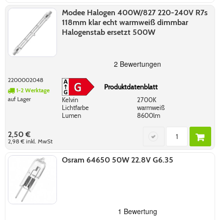
Modee Halogen 400W/827 220-240V R7s
118mm klar echt warmweiß dimmbar
Halogenstab ersetzt 500W
2200002048
Produktdatenblatt
1-2 Werktage
auf Lager
Kelvin
2700K
Lichtfarbe
warmweiß
Lumen
8600lm
2,50 €
2,98 €
inkl. MwSt
Osram 64650 50W 22.8V G6.35