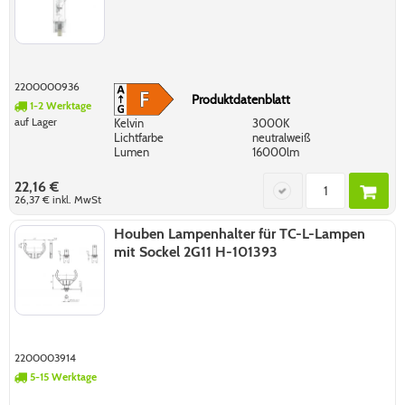
2200000936
Produktdatenblatt
1-2 Werktage
auf Lager
Kelvin
3000K
Lichtfarbe
neutralweiß
Lumen
16000lm
22,16 €
26,37 €
inkl. MwSt
Houben Lampenhalter für TC-L-Lampen
mit Sockel 2G11 H-101393
2200003914
5-15 Werktage