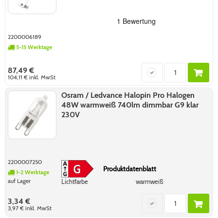
2200006189
5-15 Werktage
87,49 €
104,11 €
inkl. MwSt
Osram / Ledvance Halopin Pro Halogen
48W warmweiß 740lm dimmbar G9 klar
230V
2200007250
Produktdatenblatt
1-2 Werktage
auf Lager
Lichtfarbe
warmweiß
3,34 €
3,97 €
inkl. MwSt