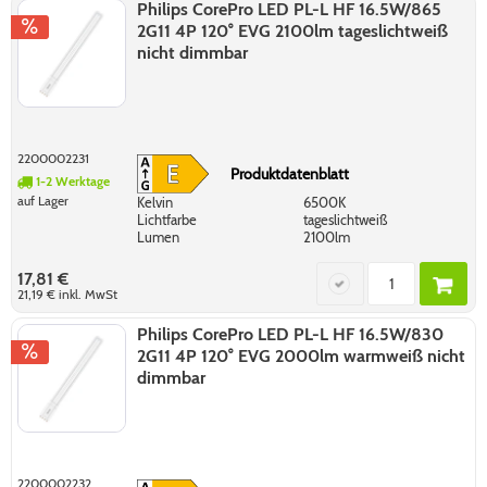
Philips CorePro LED PL-L HF 16.5W/865
2G11 4P 120° EVG 2100lm tageslichtweiß
nicht dimmbar
2200002231
Produktdatenblatt
1-2 Werktage
auf Lager
Kelvin
6500K
Lichtfarbe
tageslichtweiß
Lumen
2100lm
17,81 €
21,19 €
inkl. MwSt
Philips CorePro LED PL-L HF 16.5W/830
2G11 4P 120° EVG 2000lm warmweiß nicht
dimmbar
2200002232