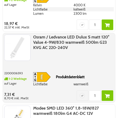
auf Lager
Kelvin
4000 K
Lichtfarbe
kaltweiß
Lumen
2300 lm
18,97 €
22,57 €
inkl. MwSt
Osram / Ledvance LED Dulux S matt 120°
Value 4-9W/830 warmweiß 500lm G23
KVG AC 220-240V
2200006593
Produktdatenblatt
1-2 Werktage
auf Lager
Lichtfarbe
warmweiß
7,31 €
8,70 €
inkl. MwSt
Modee SMD LED 360° 1,8-18W/827
warmweiß 180lm G4 AC-DC 12V