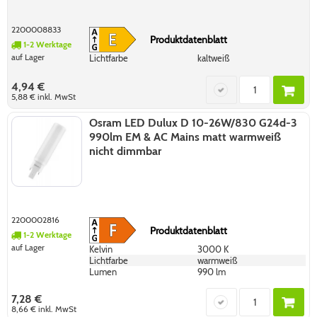
2200008833
Produktdatenblatt
1-2 Werktage
auf Lager
Lichtfarbe
kaltweiß
4,94 €
5,88 €
inkl. MwSt
Osram LED Dulux D 10-26W/830 G24d-3
990lm EM & AC Mains matt warmweiß
nicht dimmbar
2200002816
Produktdatenblatt
1-2 Werktage
auf Lager
Kelvin
3000 K
Lichtfarbe
warmweiß
Lumen
990 lm
7,28 €
8,66 €
inkl. MwSt