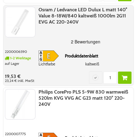
Osram / Ledvance LED Dulux L matt 140°
Value 8-18W/840 kaltweiß 1000lm 2G11
EVG AC 220-240V
2200006590
Produktdatenblatt
1-2 Werktage
auf Lager
Lichtfarbe
kaltweiß
19,53 €
23,24 €
inkl. MwSt
Philips CorePro PLS 5-9W 830 warmweiß
520lm KVG VVG AC G23 matt 120° 220-
240V
2200007775