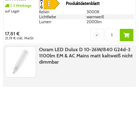
Produktdatenblatt
1-2 Werktage
auf Lager
Kelvin
3000K
Lichtfarbe
warmweiß
Lumen
2000lm
17,81 €
21,19 €
inkl. MwSt
Osram LED Dulux D 10-26W/840 G24d-3
1100lm EM & AC Mains matt kaltweiß nicht
dimmbar
2200002817
Produktdatenblatt
1-2 Werktage
auf Lager
Kelvin
4000 K
Lichtfarbe
kaltweiß
Lumen
1100 lm
7,28 €
8,66 €
inkl. MwSt