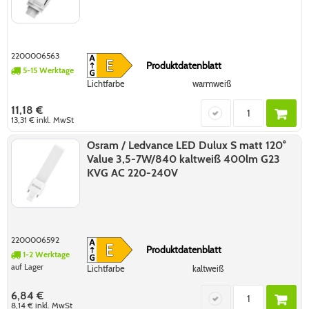
2200006563
Produktdatenblatt
5-15 Werktage
Lichtfarbe
warmweiß
11,18 €
13,31 €
inkl. MwSt
Osram / Ledvance LED Dulux S matt 120°
Value 3,5-7W/840 kaltweiß 400lm G23
KVG AC 220-240V
2200006592
Produktdatenblatt
1-2 Werktage
auf Lager
Lichtfarbe
kaltweiß
6,84 €
8,14 €
inkl. MwSt