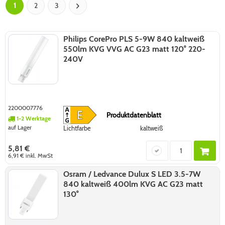
1
2
3
Philips CorePro PLS 5-9W 840 kaltweiß
550lm KVG VVG AC G23 matt 120° 220-
240V
2200007776
Produktdatenblatt
1-2 Werktage
auf Lager
Lichtfarbe
kaltweiß
5,81 €
6,91 €
inkl. MwSt
Osram / Ledvance Dulux S LED 3.5-7W
840 kaltweiß 400lm KVG AC G23 matt
130°