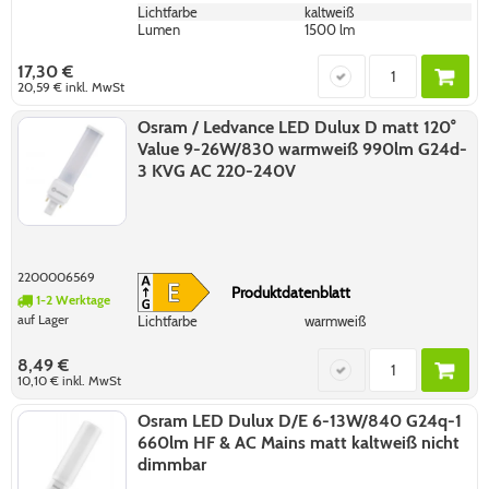
Lichtfarbe
kaltweiß
Lumen
1500 lm
17,30 €
20,59 €
inkl. MwSt
Osram / Ledvance LED Dulux D matt 120°
Value 9-26W/830 warmweiß 990lm G24d-
3 KVG AC 220-240V
2200006569
Produktdatenblatt
1-2 Werktage
auf Lager
Lichtfarbe
warmweiß
8,49 €
10,10 €
inkl. MwSt
Osram LED Dulux D/E 6-13W/840 G24q-1
660lm HF & AC Mains matt kaltweiß nicht
dimmbar