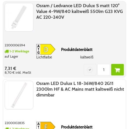
Osram / Ledvance LED Dulux S matt 120°
Value 4-9W/840 kaltweiß 550lm G23 KVG
AC 220-240V
2200006594
Produktdatenblatt
1-2 Werktage
auf Lager
Lichtfarbe
kaltweiß
7,31 €
8,70 €
inkl. MwSt
Osram LED Dulux L 18-36W/840 2G11
2300lm HF & AC Mains matt kaltweiß nicht
dimmbar
2200002835
Produktdatenblatt
1-2 Werktage