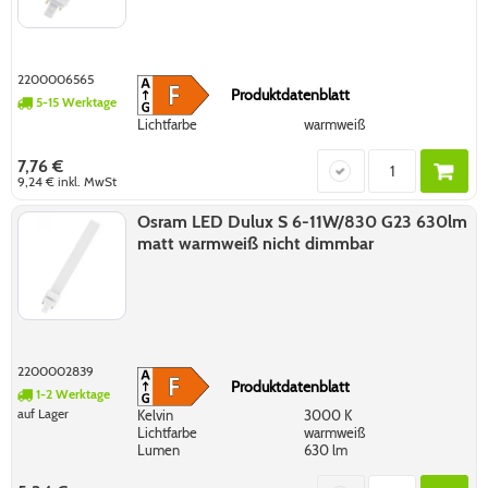
2200006565
Produktdatenblatt
5-15 Werktage
Lichtfarbe
warmweiß
7,76 €
9,24 €
inkl. MwSt
Osram LED Dulux S 6-11W/830 G23 630lm
matt warmweiß nicht dimmbar
2200002839
Produktdatenblatt
1-2 Werktage
auf Lager
Kelvin
3000 K
Lichtfarbe
warmweiß
Lumen
630 lm