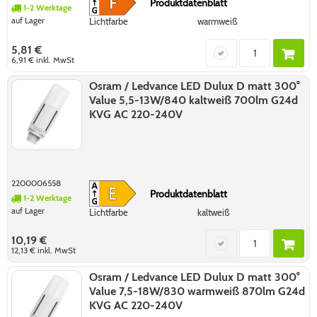
Produktdatenblatt
1-2 Werktage
auf Lager
Lichtfarbe
warmweiß
5,81 €
6,91 €
inkl. MwSt
Osram / Ledvance LED Dulux D matt 300°
Value 5,5-13W/840 kaltweiß 700lm G24d
KVG AC 220-240V
2200006558
Produktdatenblatt
1-2 Werktage
auf Lager
Lichtfarbe
kaltweiß
10,19 €
12,13 €
inkl. MwSt
Osram / Ledvance LED Dulux D matt 300°
Value 7,5-18W/830 warmweiß 870lm G24d
KVG AC 220-240V