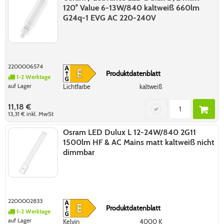
120° Value 6-13W/840 kaltweiß 660lm
G24q-1 EVG AC 220-240V
2200006574
Produktdatenblatt
1-2 Werktage
auf Lager
Lichtfarbe
kaltweiß
11,18 €
13,31 €
inkl. MwSt
Osram LED Dulux L 12-24W/840 2G11
1500lm HF & AC Mains matt kaltweiß nicht
dimmbar
2200002833
Produktdatenblatt
1-2 Werktage
auf Lager
Kelvin
4000 K