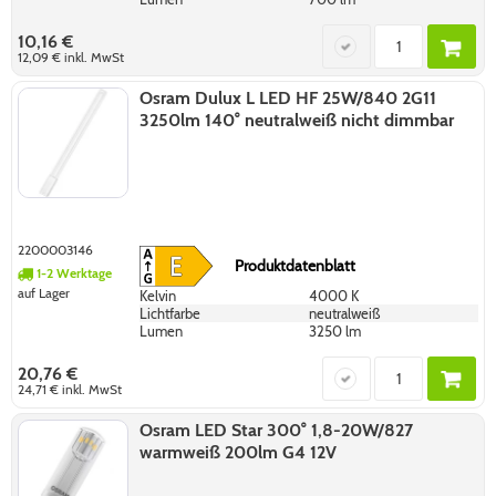
10,16 €
12,09 €
inkl. MwSt
Osram Dulux L LED HF 25W/840 2G11
3250lm 140° neutralweiß nicht dimmbar
2200003146
Produktdatenblatt
1-2 Werktage
auf Lager
Kelvin
4000 K
Lichtfarbe
neutralweiß
Lumen
3250 lm
20,76 €
24,71 €
inkl. MwSt
Osram LED Star 300° 1,8-20W/827
warmweiß 200lm G4 12V