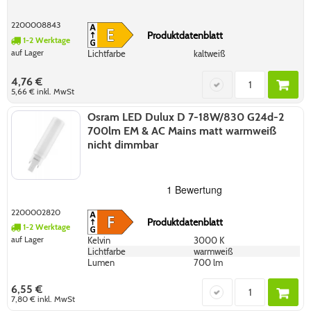
2200008843
Produktdatenblatt
1-2 Werktage
auf Lager
Lichtfarbe
kaltweiß
4,76 €
5,66 €
inkl. MwSt
Osram LED Dulux D 7-18W/830 G24d-2
700lm EM & AC Mains matt warmweiß
nicht dimmbar
2200002820
Produktdatenblatt
1-2 Werktage
auf Lager
Kelvin
3000 K
Lichtfarbe
warmweiß
Lumen
700 lm
6,55 €
7,80 €
inkl. MwSt