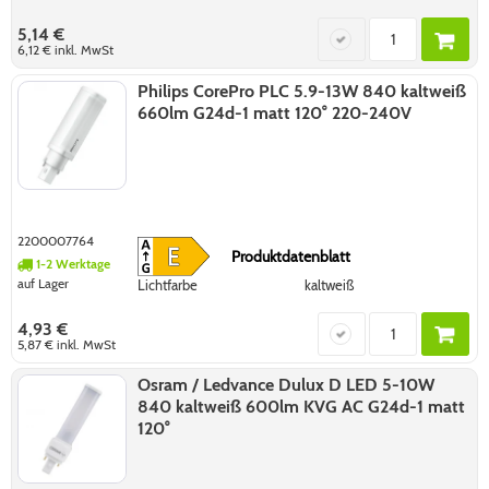
5,14 €
6,12 €
inkl. MwSt
Philips CorePro PLC 5.9-13W 840 kaltweiß
660lm G24d-1 matt 120° 220-240V
2200007764
Produktdatenblatt
1-2 Werktage
auf Lager
Lichtfarbe
kaltweiß
4,93 €
5,87 €
inkl. MwSt
Osram / Ledvance Dulux D LED 5-10W
840 kaltweiß 600lm KVG AC G24d-1 matt
120°