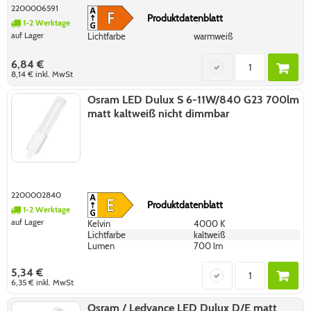
2200006591
Produktdatenblatt
1-2 Werktage
auf Lager
Lichtfarbe
warmweiß
6,84 €
8,14 €
inkl. MwSt
Osram LED Dulux S 6-11W/840 G23 700lm
matt kaltweiß nicht dimmbar
2200002840
Produktdatenblatt
1-2 Werktage
auf Lager
Kelvin
4000 K
Lichtfarbe
kaltweiß
Lumen
700 lm
5,34 €
6,35 €
inkl. MwSt
Osram / Ledvance LED Dulux D/E matt