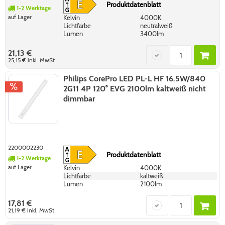
Produktdatenblatt
1-2 Werktage
auf Lager
Kelvin
4000K
Lichtfarbe
neutralweiß
Lumen
3400lm
21,13 €
25,15 €
inkl. MwSt
Philips CorePro LED PL-L HF 16.5W/840
2G11 4P 120° EVG 2100lm kaltweiß nicht
dimmbar
2200002230
Produktdatenblatt
1-2 Werktage
auf Lager
Kelvin
4000K
Lichtfarbe
kaltweiß
Lumen
2100lm
17,81 €
21,19 €
inkl. MwSt