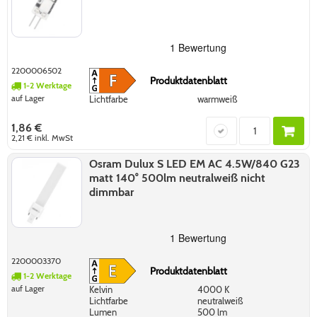
2200006502
Produktdatenblatt
1-2 Werktage
auf Lager
Lichtfarbe
warmweiß
1,86 €
2,21 €
inkl. MwSt
Osram Dulux S LED EM AC 4.5W/840 G23
matt 140° 500lm neutralweiß nicht
dimmbar
2200003370
Produktdatenblatt
1-2 Werktage
auf Lager
Kelvin
4000 K
Lichtfarbe
neutralweiß
Lumen
500 lm