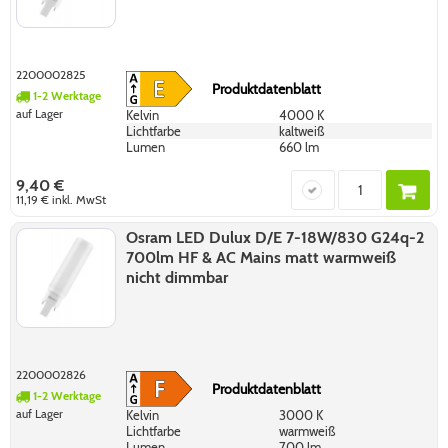
2200002825
Produktdatenblatt
1-2 Werktage
auf Lager
Kelvin
4000 K
Lichtfarbe
kaltweiß
Lumen
660 lm
9,40 €
11,19 €
inkl. MwSt
Osram LED Dulux D/E 7-18W/830 G24q-2
700lm HF & AC Mains matt warmweiß
nicht dimmbar
2200002826
Produktdatenblatt
1-2 Werktage
auf Lager
Kelvin
3000 K
Lichtfarbe
warmweiß
Lumen
700 lm