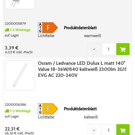
2200005879
Produktdatenblatt
1-2 Werktage
auf Lager
Lichtfarbe
warmweiß
3,39 €
4,03 €
inkl. MwSt
Osram / Ledvance LED Dulux L matt 140°
Value 18-36W/840 kaltweiß 2300lm 2G11
EVG AC 220-240V
2200006586
Produktdatenblatt
1-2 Werktage
auf Lager
Lichtfarbe
kaltweiß
22,31 €
26,55 €
inkl. MwSt