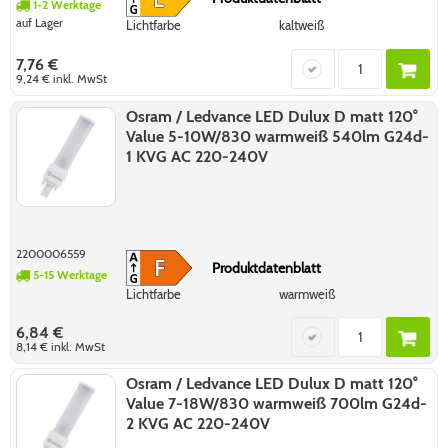
1-2 Werktage
auf Lager
Lichtfarbe
kaltweiß
7,76 €
9,24 €
inkl. MwSt
Osram / Ledvance LED Dulux D matt 120°
Value 5-10W/830 warmweiß 540lm G24d-
1 KVG AC 220-240V
2200006559
Produktdatenblatt
5-15 Werktage
Lichtfarbe
warmweiß
6,84 €
8,14 €
inkl. MwSt
Osram / Ledvance LED Dulux D matt 120°
Value 7-18W/830 warmweiß 700lm G24d-
2 KVG AC 220-240V