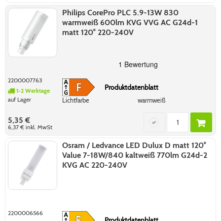
Philips CorePro PLC 5.9-13W 830
warmweiß 600lm KVG VVG AC G24d-1
matt 120° 220-240V
2200007763
Produktdatenblatt
1-2 Werktage
auf Lager
Lichtfarbe
warmweiß
5,35 €
6,37 €
inkl. MwSt
Osram / Ledvance LED Dulux D matt 120°
Value 7-18W/840 kaltweiß 770lm G24d-2
KVG AC 220-240V
2200006566
Produktdatenblatt