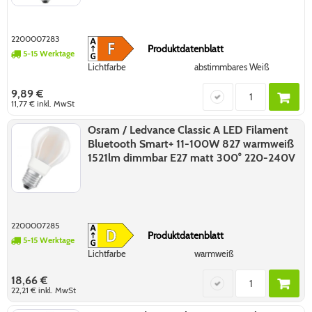
2200007283
Produktdatenblatt
5-15 Werktage
Lichtfarbe
abstimmbares Weiß
9,89 €
11,77 €
inkl. MwSt
Osram / Ledvance Classic A LED Filament
Bluetooth Smart+ 11-100W 827 warmweiß
1521lm dimmbar E27 matt 300° 220-240V
2200007285
Produktdatenblatt
5-15 Werktage
Lichtfarbe
warmweiß
18,66 €
22,21 €
inkl. MwSt