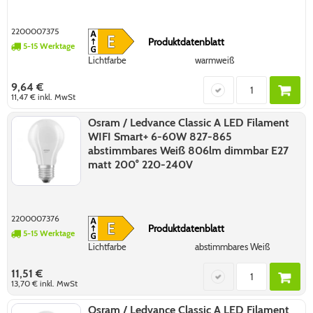
2200007375
Produktdatenblatt
5-15 Werktage
Lichtfarbe
warmweiß
9,64 €
11,47 €
inkl. MwSt
Osram / Ledvance Classic A LED Filament
WIFI Smart+ 6-60W 827-865
abstimmbares Weiß 806lm dimmbar E27
matt 200° 220-240V
2200007376
Produktdatenblatt
5-15 Werktage
Lichtfarbe
abstimmbares Weiß
11,51 €
13,70 €
inkl. MwSt
Osram / Ledvance Classic A LED Filament