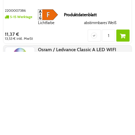
2200007386
Produktdatenblatt
5-15 Werktage
Lichtfarbe
abstimmbares Weiß
11,37 €
13,53 €
inkl. MwSt
Osram / Ledvance Classic A LED WIFI
Smart+ 9-60W 827-865 RGBW einstellbar
806lm dimmbar E27 matt 220° 220-240V
2200007387
Produktdatenblatt
5-15 Werktage
Lichtfarbe
einstellbar, RGBW
13,08 €
15,57 €
inkl. MwSt