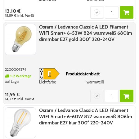
13,10 €
15,59 €
inkl. MwSt
Osram / Ledvance Classic A LED Filament
WIFI Smart+ 6-53W 824 warmweiß 680lm
dimmbar E27 gold 300° 220-240V
2200007374
Produktdatenblatt
1-2 Werktage
auf Lager
Lichtfarbe
warmweiß
11,95 €
14,22 €
inkl. MwSt
Osram / Ledvance Classic A LED Filament
WIFI Smart+ 6-60W 827 warmweiß 806lm
dimmbar E27 klar 300° 220-240V