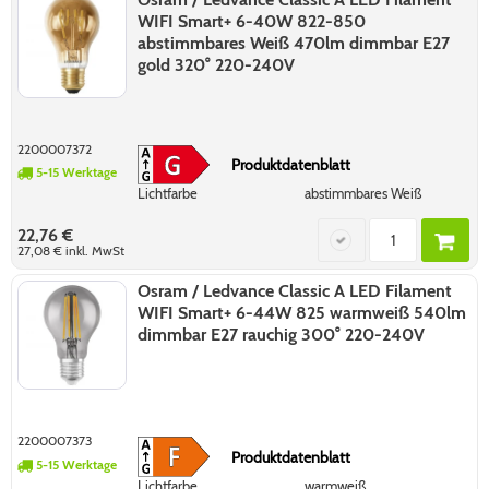
WIFI Smart+ 6-40W 822-850
abstimmbares Weiß 470lm dimmbar E27
gold 320° 220-240V
2200007372
Produktdatenblatt
5-15 Werktage
Lichtfarbe
abstimmbares Weiß
22,76 €
27,08 €
inkl. MwSt
Osram / Ledvance Classic A LED Filament
WIFI Smart+ 6-44W 825 warmweiß 540lm
dimmbar E27 rauchig 300° 220-240V
2200007373
Produktdatenblatt
5-15 Werktage
Lichtfarbe
warmweiß