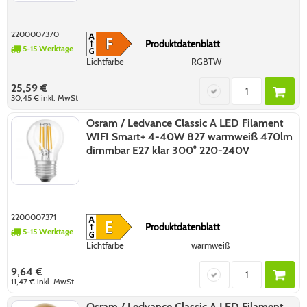
2200007370
Produktdatenblatt
5-15 Werktage
Lichtfarbe
RGBTW
25,59 €
30,45 €
inkl. MwSt
Osram / Ledvance Classic A LED Filament
WIFI Smart+ 4-40W 827 warmweiß 470lm
dimmbar E27 klar 300° 220-240V
2200007371
Produktdatenblatt
5-15 Werktage
Lichtfarbe
warmweiß
9,64 €
11,47 €
inkl. MwSt
Osram / Ledvance Classic A LED Filament