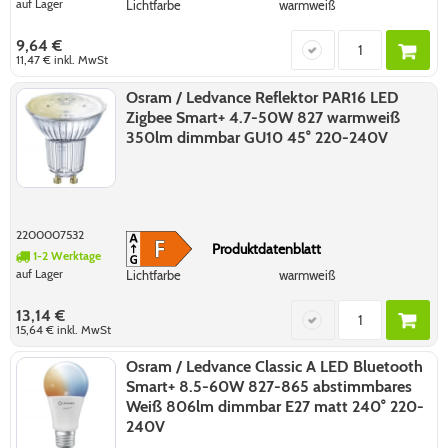
auf Lager
Lichtfarbe
warmweiß
9,64 €
11,47 €
inkl. MwSt
Osram / Ledvance Reflektor PAR16 LED
Zigbee Smart+ 4.7-50W 827 warmweiß
350lm dimmbar GU10 45° 220-240V
2200007532
Produktdatenblatt
1-2 Werktage
auf Lager
Lichtfarbe
warmweiß
13,14 €
15,64 €
inkl. MwSt
Osram / Ledvance Classic A LED Bluetooth
Smart+ 8.5-60W 827-865 abstimmbares
Weiß 806lm dimmbar E27 matt 240° 220-
240V