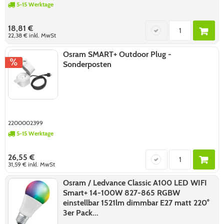
5-15 Werktage
18,81 €
22,38 €
inkl. MwSt
Osram SMART+ Outdoor Plug -
Sonderposten
2200002399
5-15 Werktage
26,55 €
31,59 €
inkl. MwSt
Osram / Ledvance Classic A100 LED WIFI
Smart+ 14-100W 827-865 RGBW
einstellbar 1521lm dimmbar E27 matt 220°
3er Pack...