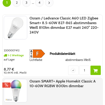
...
1
2
3
4
Osram / Ledvance Classic A60 LED Zigbee
Smart+ 8.5-60W 827-865 abstimmbares
Weiß 810lm dimmbar E27 matt 240° 220-
240V
2200007412
Produktdatenblatt
1-2 Werktage
auf Lager
Lichtfarbe
abstimmbares Weiß
8,77 €
10,44 €
inkl. MwSt
Osram SMART+ Apple Homekit Classic A
10-60W RGBW 800lm dimmbar