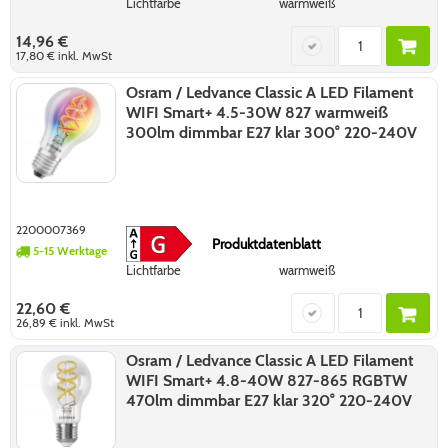
Lichtfarbe
warmweiß
14,96 €
17,80 €
inkl. MwSt
Osram / Ledvance Classic A LED Filament
WIFI Smart+ 4.5-30W 827 warmweiß
300lm dimmbar E27 klar 300° 220-240V
2200007369
Produktdatenblatt
5-15 Werktage
Lichtfarbe
warmweiß
22,60 €
26,89 €
inkl. MwSt
Osram / Ledvance Classic A LED Filament
WIFI Smart+ 4.8-40W 827-865 RGBTW
470lm dimmbar E27 klar 320° 220-240V