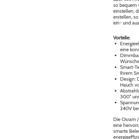
so bequem vo
einstellen, 
erstellen, 
ein- und aus
Vorteile:
Energiee
eine kon
Dimmbar:
Wünschen
Smart-Te
Ihrem Sm
Design: 
Hauch vo
Abstrahl
300° und
Spannung
240V bet
Die Osram /
eine hervorr
smarte Beleu
energieeffi