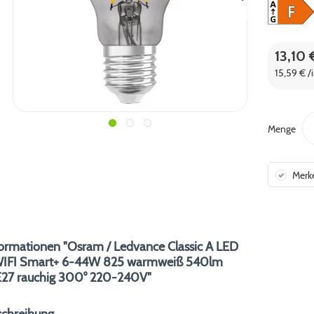
13,10 
15,59 € /
Menge
Merk
ormationen "Osram / Ledvance Classic A LED
WIFI Smart+ 6-44W 825 warmweiß 540lm
27 rauchig 300° 220-240V"
schreibung