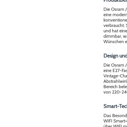
Die Osram /
eine modern
konventione
verbraucht. 
und hat ein
dimmbar, was
Wünschen ei
Design und
Die Osram /
eine E27-Fa
Vintage-Char
Abstrahlwin
Bereich bel
von 220-24
Smart-Tec
Das Besonde
WIFI Smart+
über WIFI m