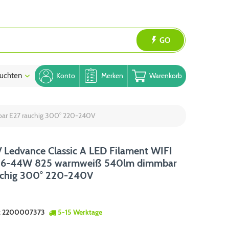
GO
uchten
Blog
Konto
Merken
Warenkorb
bar E27 rauchig 300° 220-240V
 Ledvance Classic A LED Filament WIFI
 6-44W 825 warmweiß 540lm dimmbar
uchig 300° 220-240V
:
2200007373
5-15 Werktage