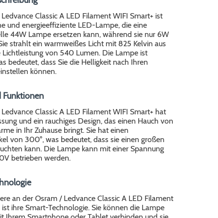
 Ledvance Classic A LED Filament WIFI Smart+ ist
e und energieeffiziente LED-Lampe, die eine
lle 44W Lampe ersetzen kann, während sie nur 6W
Sie strahlt ein warmweißes Licht mit 825 Kelvin aus
e Lichtleistung von 540 Lumen. Die Lampe ist
 bedeutet, dass Sie die Helligkeit nach Ihren
nstellen können.
 Funktionen
 Ledvance Classic A LED Filament WIFI Smart+ hat
ssung und ein rauchiges Design, das einen Hauch von
me in Ihr Zuhause bringt. Sie hat einen
kel von 300°, was bedeutet, dass sie einen großen
euchten kann. Die Lampe kann mit einer Spannung
0V betrieben werden.
hnologie
re an der Osram / Ledvance Classic A LED Filament
 ist ihre Smart-Technologie. Sie können die Lampe
it Ihrem Smartphone oder Tablet verbinden und sie