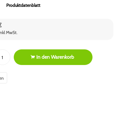
Produktdatenblatt
€
inkl MwSt.
In den
Warenkorb
en