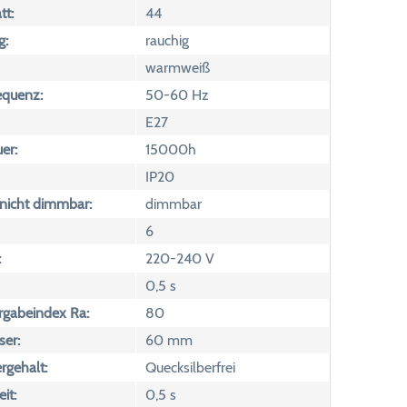
tt:
44
g:
rauchig
warmweiß
equenz:
50-60 Hz
E27
er:
15000h
IP20
icht dimmbar:
dimmbar
6
:
220-240 V
0,5 s
rgabeindex Ra:
80
er:
60 mm
rgehalt:
Quecksilberfrei
it:
0,5 s