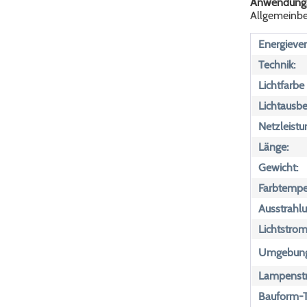
Anwendungs
Allgemeinbel
Energiever
Technik:
Lichtfarbe
Lichtausbe
Netzleistu
Länge:
Gewicht:
Farbtemper
Ausstrahlu
Lichtstrom
Umgebungs
Lampenst
Bauform-T