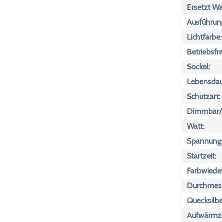
Ersetzt Wa
Ausführun
Lichtfarbe:
Betriebsfr
Sockel:
Lebensdau
Schutzart:
Dimmbar/n
Watt:
Spannung
Startzeit:
Farbwiede
Durchmess
Quecksilbe
Aufwärmze