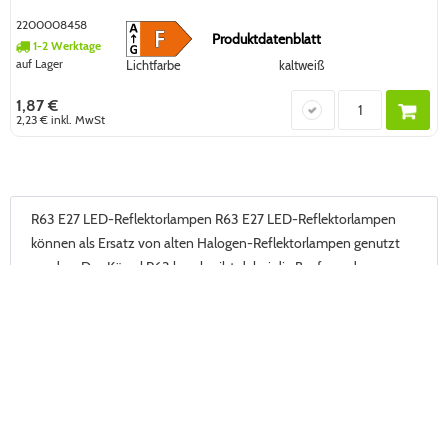
2200008458
Produktdatenblatt
1-2 Werktage
auf Lager
Lichtfarbe
kaltweiß
1,87 €
2,23 €
inkl. MwSt
R63 E27 LED-Reflektorlampen R63 E27 LED-Reflektorlampen
können als Ersatz von alten Halogen-Reflektorlampen genutzt
werden. Das Kürzel R63 beschreibt dabei die Bauform des
Leuchtmittels, das...
mehr erfahren »
Jetzt zum Newsletter anmelden und von Aktionen
profitieren.
Jetzt anmelden