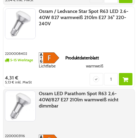
Osram / Ledvance Star Spot R63 LED 2.6-
40W 827 warmweiß 210lm E27 36° 220-
240V
2200008402
Produktdatenblatt
5-15 Werktage
Lichtfarbe
warmweiß
4,31 €
5,13 €
inkl. MwSt
Osram LED Parathom Spot R63 2,6-
40W/827 E27 210lm warmweiß nicht
dimmbar
2200003116