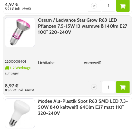
4,97 €
5,91 €
inkl. MwSt
Osram / Ledvance Star Grow R63 LED
Pflanzen 7.5-15W 13 warmweiß 140lm E27
100° 220-240V
2200008401
Lichtfarbe
warmweiß
1-2 Werktage
auf Lager
8,97 €
10,68 €
inkl. MwSt
Modee Alu-Plastik Spot R63 SMD LED 7.3-
50W 840 kaltweiß 640lm E27 matt 110°
220-240V