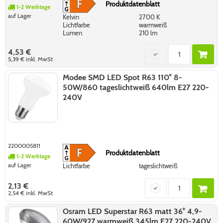
Produktdatenblatt
1-2 Werktage
auf Lager
Kelvin
2700 K
Lichtfarbe
warmweiß
Lumen
210 lm
4,53 €
5,39 €
inkl. MwSt
Modee SMD LED Spot R63 110° 8-
50W/860 tageslichtweiß 640lm E27 220-
240V
2200005811
Produktdatenblatt
1-2 Werktage
auf Lager
Lichtfarbe
tageslichtweiß
2,13 €
2,54 €
inkl. MwSt
Osram LED Superstar R63 matt 36° 4,9-
60W/927 warmweiß 345lm E27 220-240V