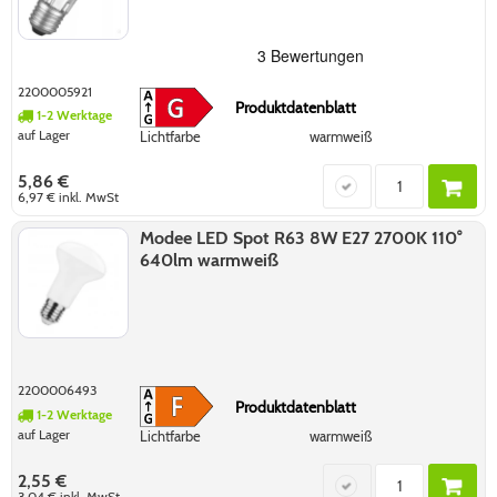
2200005921
Produktdatenblatt
1-2 Werktage
auf Lager
Lichtfarbe
warmweiß
5,86 €
6,97 €
inkl. MwSt
Modee LED Spot R63 8W E27 2700K 110°
640lm warmweiß
2200006493
Produktdatenblatt
1-2 Werktage
auf Lager
Lichtfarbe
warmweiß
2,55 €
3,04 €
inkl. MwSt