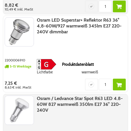
8,82 €
10,49 €
inkl. MwSt
Osram LED Superstar+ Reflektor R63 36°
4,8-60W/927 warmweiß 345lm E27 220-
240V dimmbar
2200006910
Produktdatenblatt
5-15 Werktage
Lichtfarbe
warmweiß
7,25 €
8,63 €
inkl. MwSt
Osram / Ledvance Star Spot R63 LED 4.8-
60W 827 warmweiß 350lm E27 36° 220-
240V