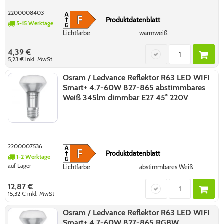
2200008403
Produktdatenblatt
5-15 Werktage
Lichtfarbe
warmweiß
4,39 €
5,23 €
inkl. MwSt
Osram / Ledvance Reflektor R63 LED WIFI
Smart+ 4.7-60W 827-865 abstimmbares
Weiß 345lm dimmbar E27 45° 220V
2200007536
Produktdatenblatt
1-2 Werktage
auf Lager
Lichtfarbe
abstimmbares Weiß
12,87 €
15,32 €
inkl. MwSt
Osram / Ledvance Reflektor R63 LED WIFI
Smart+ 4.7-60W 827-865 RGBW