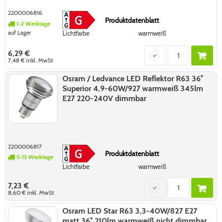
2200006816
Produktdatenblatt
1-2 Werktage
auf Lager
Lichtfarbe
warmweiß
6,29 €
7,48 €
inkl. MwSt
Osram / Ledvance LED Reflektor R63 36°
Superior 4,9-60W/927 warmweiß 345lm
E27 220-240V dimmbar
2200006817
Produktdatenblatt
5-15 Werktage
Lichtfarbe
warmweiß
7,23 €
8,60 €
inkl. MwSt
Osram LED Star R63 3,3-40W/827 E27
matt 36° 210lm warmweiß nicht dimmbar