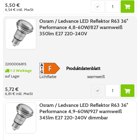
5,50 €
6,54 €
inkl. MwSt
Osram / Ledvance LED Reflektor R63 36°
Performance 4,8-60W/827 warmweiß
350lm E27 220-240V
2200006815
Produktdatenblatt
1-2 Werktage
auf Lager
Lichtfarbe
warmweiß
5,72 €
6,81 €
inkl. MwSt
Osram / Ledvance LED Reflektor R63 36°
Performance 4,9-60W/927 warmweiß
345lm E27 220-240V dimmbar