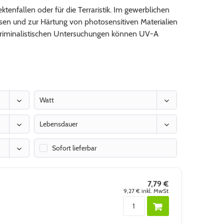
tenfallen oder für die Terraristik. Im gewerblichen
sen und zur Härtung von photosensitiven Materialien
kriminalistischen Untersuchungen können UV-A
Watt
Lebensdauer
von
bis
11 W
300 W
Sofort lieferbar
Sortieren nach
von
bis
1000 h
5000 h
7,79 €
9,27 €
inkl. MwSt