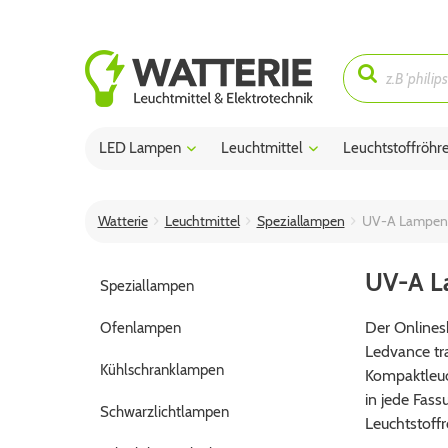
LED Lampen
Leuchtmittel
Leuchtstoffröhr
Watterie
Leuchtmittel
Speziallampen
UV-A Lampen (
UV-A La
Speziallampen
Der Onlines
Ofenlampen
Ledvance tra
Kühlschranklampen
Kompaktleuc
in jede Fass
Schwarzlichtlampen
Leuchtstoff