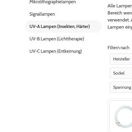
Mikrolithographielampen
Alle Lampen 
Bereich wer
Signallampen
verwendet. 
UV-A Lampen (Insekten, Härter)
Lampen eing
UV-B Lampen (Lichttherapie)
Filtern nach
UV-C Lampen (Entkeimung)
Hersteller
Osra
Sockel
Philip
E27
Spannung
G5
34V
G10q
50V
G13
51V
59V
62V