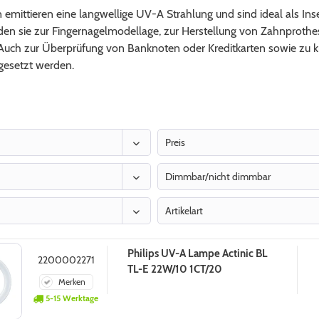
emittieren eine langwellige UV-A Strahlung und sind ideal als Insek
den sie zur Fingernagelmodellage, zur Herstellung von Zahnprothe
Auch zur Überprüfung von Banknoten oder Kreditkarten sowie zu 
esetzt werden.
Preis
m/LEDVANCE
Dimmbar/nicht dimmbar
von
bis
4,80 €
63,93 €
s
nicht dimmbar
Artikelart
Speziallampe
Philips UV-A Lampe Actinic BL
2200002271
TL-E 22W/10 1CT/20
Merken
5-15 Werktage