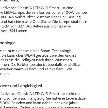
 Ledvance Classic A LED WIFI Smart+ ist eine
e LED-Lampe, die eine konventionelle 100W Lampe
r nur 14W verbraucht. Sie ist mit einer E27-Fassung
 und hat eine matte Oberfläche. Die Lampe strahlt ein
Licht von 827-865 Kelvin aus und hat eine
g von 1521 Lumen.
hnologie
pe ist mit der neuesten Smart-Technologie
t. Sie kann über WLAN gesteuert werden und ist
dass Sie die Helligkeit nach Ihren Wünschen
önnen. Die Farbtemperatur ist ebenfalls einstellbar,
zwischen warmweißem und kaltweißem Licht
önnen.
zienz und Langlebigkeit
Ledvance Classic A LED WIFI Smart+ ist nicht nur
ient, sondern auch langlebig. Sie hat eine Lebensdauer
25.000 Stunden und kann daher über viele Jahre
tzt werden. Zudem ist sie mit einer Spannung von