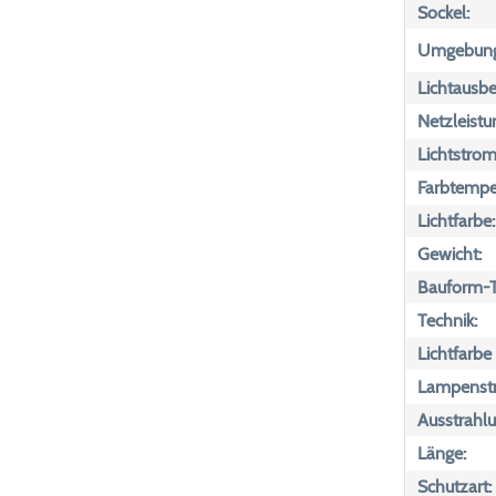
Sockel:
Umgebungs
Lichtausbe
Netzleistu
Lichtstrom
Farbtemper
Lichtfarbe:
Gewicht:
Bauform-T
Technik:
Lichtfarbe
Lampenst
Ausstrahlu
Länge:
Schutzart: