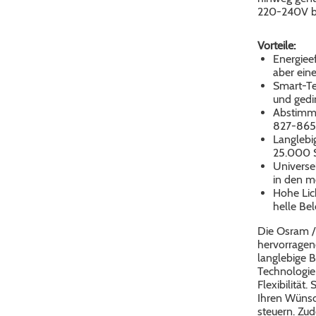
220-240V be
Vorteile:
Energiee
aber ein
Smart-Te
und ged
Abstimmb
827-865 
Langlebi
25.000 
Universe
in den m
Hohe Lich
helle Be
Die Osram /
hervorragend
langlebige B
Technologie
Flexibilität
Ihren Wüns
steuern. Zud