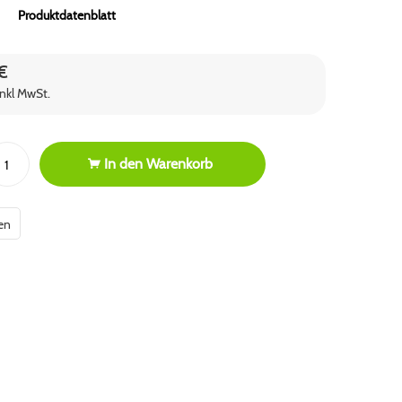
Produktdatenblatt
€
inkl MwSt.
In den
Warenkorb
en