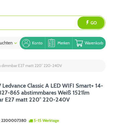
GO
uchten
Blog
Konto
Merken
Warenkorb
lm dimmbar E27 matt 220° 220-240V
 Ledvance Classic A LED WIFI Smart+ 14-
27-865 abstimmbares Weiß 1521lm
r E27 matt 220° 220-240V
:
2200007380
5-15 Werktage