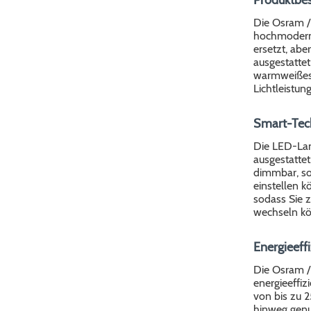
Die Osram /
hochmodern
ersetzt, abe
ausgestattet
warmweißes 
Lichtleistun
Smart-Tec
Die LED-Lam
ausgestatte
dimmbar, so
einstellen k
sodass Sie 
wechseln k
Energieeffi
Die Osram / 
energieeffiz
von bis zu 
hinweg genu