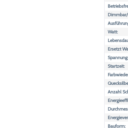
Betriebsfr
Dimmbar/n
Ausführun
Watt:
Lebensdau
Ersetzt Wa
Spannung
Startzeit:
Farbwiede
Quecksilbe
Anzahl Sch
Energieeff
Durchmess
Energiever
Bauform: