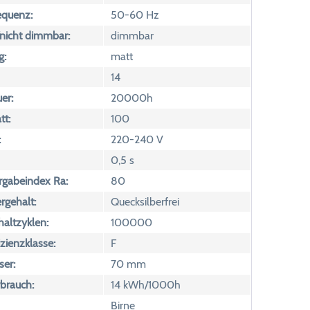
equenz:
50-60 Hz
icht dimmbar:
dimmbar
g:
matt
14
er:
20000h
tt:
100
:
220-240 V
0,5 s
rgabeindex Ra:
80
rgehalt:
Quecksilberfrei
altzyklen:
100000
izienzklasse:
F
er:
70 mm
brauch:
14 kWh/1000h
Birne