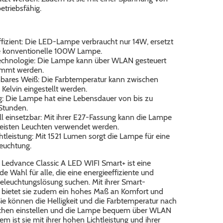
triebsfähig.
ffizient: Die LED-Lampe verbraucht nur 14W, ersetzt
e konventionelle 100W Lampe.
chnologie: Die Lampe kann über WLAN gesteuert
immt werden.
ares Weiß: Die Farbtemperatur kann zwischen
Kelvin eingestellt werden.
g: Die Lampe hat eine Lebensdauer von bis zu
Stunden.
ll einsetzbar: Mit ihrer E27-Fassung kann die Lampe
eisten Leuchten verwendet werden.
tleistung: Mit 1521 Lumen sorgt die Lampe für eine
leuchtung.
 Ledvance Classic A LED WIFI Smart+ ist eine
e Wahl für alle, die eine energieeffiziente und
eleuchtungslösung suchen. Mit ihrer Smart-
 bietet sie zudem ein hohes Maß an Komfort und
. Sie können die Helligkeit und die Farbtemperatur nach
chen einstellen und die Lampe bequem über WLAN
em ist sie mit ihrer hohen Lichtleistung und ihrer