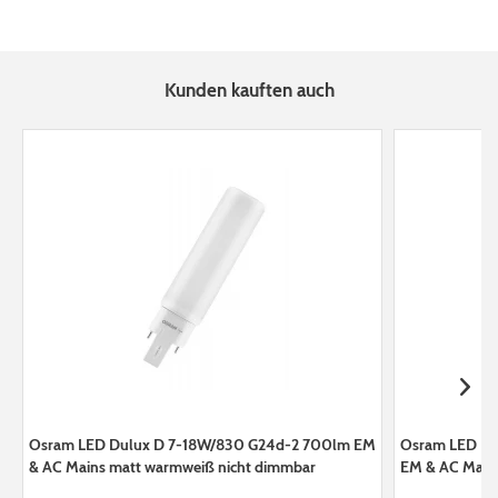
Kunden kauften auch
Osram LED Dulux D 7-18W/830 G24d-2 700lm EM
Osram LED Du
& AC Mains matt warmweiß nicht dimmbar
EM & AC Mains