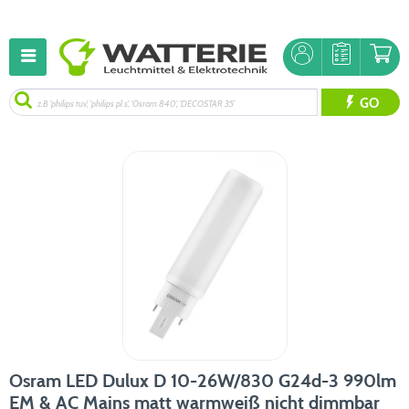
GO
Osram LED Dulux D 10-26W/830 G24d-3 990lm
EM & AC Mains matt warmweiß nicht dimmbar