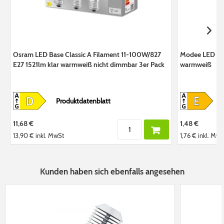
Osram LED Base Classic A Filament 11-100W/827
Modee LED Fi
E27 1521lm klar warmweiß nicht dimmbar 3er Pack
warmweiß
Produktdatenblatt
11,68 €
1,48 €
13,90 €
inkl. MwSt
1,76 €
inkl. MwS
Kunden haben sich ebenfalls angesehen