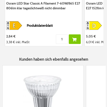
Osram LED Star Classic A Filament 7-60W/865 E27
Osram LED Sta
806lm klar tageslichtweiß nicht dimmbar
E27 1521lm kla
Produktdatenblatt
2,84 €
5,05 €
3,38 €
inkl. MwSt
6,01 €
inkl. Mw
Kunden haben sich ebenfalls angesehen