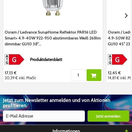
Osram / Ledvance Sun@Home Reflektor PAR16 LED
Osram / Ledv
Smart+ 4.9-40W 922-950 abstimmbares Weiß 268lm
4.9-50W 827
dimmbar GU10 38°...
GU10 45° 23
Produktdatenblatt
17,13 €
12,45 €
20,39 €
inkl. MwSt
14,81 €
inkl. 
Jetzt zum Newsletter anmelden und von Aktionen
profitieren.
Jetzt anmelden
Informationen