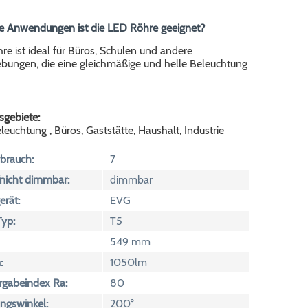
he Anwendungen ist die LED Röhre geeignet?
e ist ideal für Büros, Schulen und andere
bungen, die eine gleichmäßige und helle Beleuchtung
gebiete:
euchtung , Büros, Gaststätte, Haushalt, Industrie
brauch:
7
icht dimmbar:
dimmbar
erät:
EVG
yp:
T5
549 mm
:
1050lm
rgabeindex Ra:
80
ngswinkel:
200°