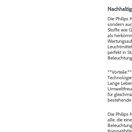
Nachhaltig
Die Philips 
sondern auch
Stoffe wie Q
als herkömml
Wartungsauf
Leuchtmittel
perfekt in S
Beleuchtung
**Vorteile:*
Technologie 
Lange Leben
Umweltfreund
für gleichmä
bestehende
Die Philips 
alle, die ei
Beleuchtung
Kompatibilit