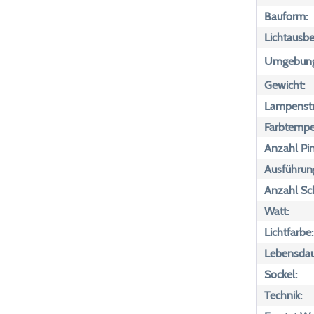
Bauform:
Lichtausbe
Umgebungs
Gewicht:
Lampenst
Farbtemper
Anzahl Pin
Ausführun
Anzahl Sch
Watt:
Lichtfarbe:
Lebensdau
Sockel:
Technik: