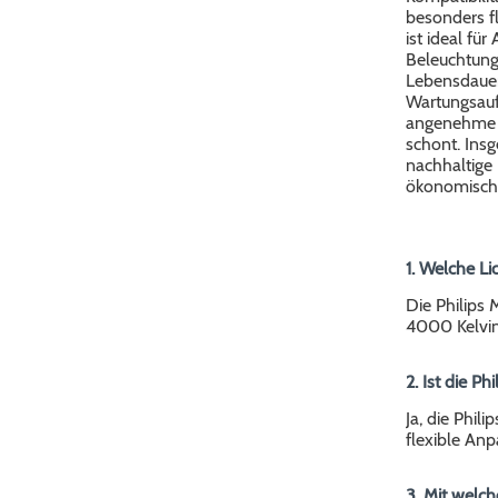
besonders fl
ist ideal fü
Beleuchtung 
Lebensdauer
Wartungsauf
angenehme Li
schont. Insg
nachhaltige 
ökonomische 
1. Welche Li
Die Philips 
4000 Kelvin
2. Ist die P
Ja, die Phil
flexible Anp
3. Mit welch