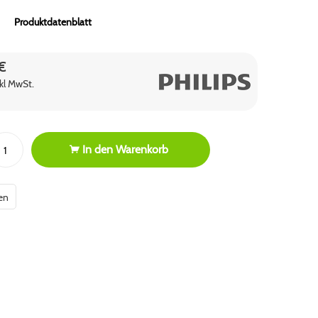
Produktdatenblatt
€
nkl MwSt.
In den
Warenkorb
en