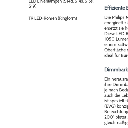
LED Linienlampen (S14d, S14s, S15s,
S19)
Effiziente
Die Philips
T9 LED-Röhren (Ringform)
energieeffiz
ersetzt sie 
Diese LED R
1050 Lumen 
einem kaltw
Oberfläche d
ideal für Bü
Dimmbarkei
Ein herausr
ihre Dimmbar
je nach Beda
auch die Le
ist speziell
(EVG) konzip
Beleuchtung
200° bietet s
gleichmäßig