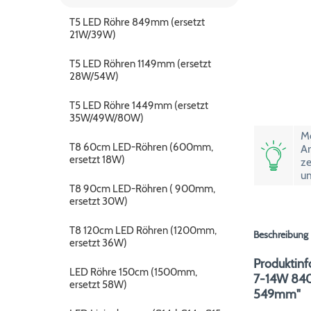
T5 LED Röhre 849mm (ersetzt
21W/39W)
T5 LED Röhren 1149mm (ersetzt
28W/54W)
T5 LED Röhre 1449mm (ersetzt
35W/49W/80W)
Mö
T8 60cm LED-Röhren (600mm,
Ar
ersetzt 18W)
ze
um
T8 90cm LED-Röhren ( 900mm,
ersetzt 30W)
T8 120cm LED Röhren (1200mm,
Beschreibung
ersetzt 36W)
Produktinf
LED Röhre 150cm (1500mm,
7-14W 840
ersetzt 58W)
549mm"