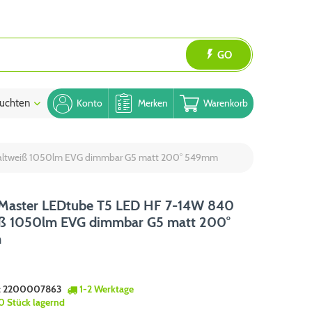
GO
uchten
Blog
Konto
Merken
Warenkorb
 kaltweiß 1050lm EVG dimmbar G5 matt 200° 549mm
s Master LEDtube T5 LED HF 7-14W 840
iß 1050lm EVG dimmbar G5 matt 200°
m
:
2200007863
1-2 Werktage
0 Stück lagernd