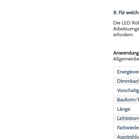
8. Für welc
Die LED Röhr
Arbeitsumge
erfordern.
Anwendungs
Allgemeinbel
Energiever
Dimmbar/n
Vorschaltg
Bauform-T
Länge:
Lichtstrom
Farbwiede
Ausstrahlu