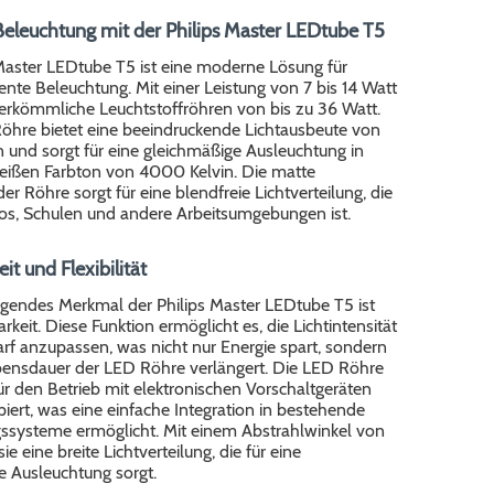
 Beleuchtung mit der Philips Master LEDtube T5
 Master LEDtube T5 ist eine moderne Lösung für
iente Beleuchtung. Mit einer Leistung von 7 bis 14 Watt
herkömmliche Leuchtstoffröhren von bis zu 36 Watt.
öhre bietet eine beeindruckende Lichtausbeute von
und sorgt für eine gleichmäßige Ausleuchtung in
eißen Farbton von 4000 Kelvin. Die matte
er Röhre sorgt für eine blendfreie Lichtverteilung, die
ros, Schulen und andere Arbeitsumgebungen ist.
t und Flexibilität
agendes Merkmal der Philips Master LEDtube T5 ist
keit. Diese Funktion ermöglicht es, die Lichtintensität
rf anzupassen, was nicht nur Energie spart, sondern
bensdauer der LED Röhre verlängert. Die LED Röhre
 für den Betrieb mit elektronischen Vorschaltgeräten
iert, was eine einfache Integration in bestehende
ssysteme ermöglicht. Mit einem Abstrahlwinkel von
ie eine breite Lichtverteilung, die für eine
e Ausleuchtung sorgt.