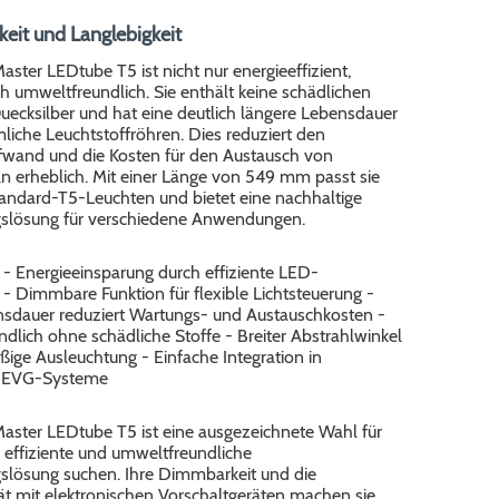
keit und Langlebigkeit
Master LEDtube T5 ist nicht nur energieeffizient,
 umweltfreundlich. Sie enthält keine schädlichen
uecksilber und hat eine deutlich längere Lebensdauer
iche Leuchtstoffröhren. Dies reduziert den
wand und die Kosten für den Austausch von
n erheblich. Mit einer Länge von 549 mm passt sie
tandard-T5-Leuchten und bietet eine nachhaltige
slösung für verschiedene Anwendungen.
* - Energieeinsparung durch effiziente LED-
- Dimmbare Funktion für flexible Lichtsteuerung -
sdauer reduziert Wartungs- und Austauschkosten -
lich ohne schädliche Stoffe - Breiter Abstrahlwinkel
ßige Ausleuchtung - Einfache Integration in
 EVG-Systeme
Master LEDtube T5 ist eine ausgezeichnete Wahl für
ne effiziente und umweltfreundliche
slösung suchen. Ihre Dimmbarkeit und die
ät mit elektronischen Vorschaltgeräten machen sie