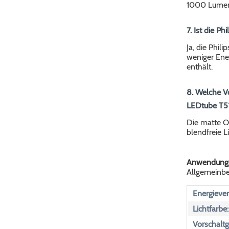
1000 Lume
7. Ist die P
Ja, die Phil
weniger Ene
enthält.
8. Welche Vo
LEDtube T5
Die matte Ob
blendfreie L
Anwendungs
Allgemeinbel
Energiever
Lichtfarbe:
Vorschaltg