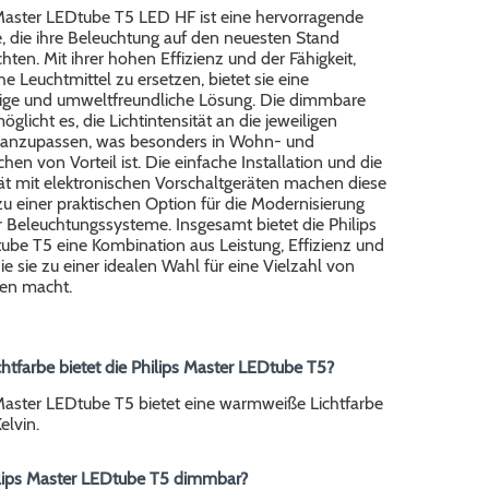
 Master LEDtube T5 LED HF ist eine hervorragende
e, die ihre Beleuchtung auf den neuesten Stand
ten. Mit ihrer hohen Effizienz und der Fähigkeit,
 Leuchtmittel zu ersetzen, bietet sie eine
ige und umweltfreundliche Lösung. Die dimmbare
öglicht es, die Lichtintensität an die jeweiligen
 anzupassen, was besonders in Wohn- und
chen von Vorteil ist. Die einfache Installation und die
ät mit elektronischen Vorschaltgeräten machen diese
 einer praktischen Option für die Modernisierung
 Beleuchtungssysteme. Insgesamt bietet die Philips
ube T5 eine Kombination aus Leistung, Effizienz und
 die sie zu einer idealen Wahl für eine Vielzahl von
n macht.
chtfarbe bietet die Philips Master LEDtube T5?
 Master LEDtube T5 bietet eine warmweiße Lichtfarbe
lvin.
hilips Master LEDtube T5 dimmbar?