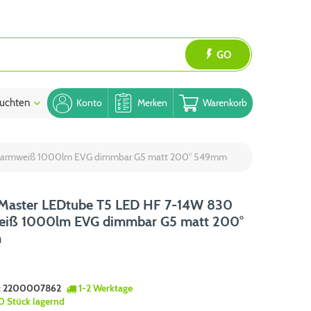
GO
uchten
Blog
Konto
Merken
Warenkorb
0 warmweiß 1000lm EVG dimmbar G5 matt 200° 549mm
s Master LEDtube T5 LED HF 7-14W 830
iß 1000lm EVG dimmbar G5 matt 200°
m
:
2200007862
1-2 Werktage
0 Stück lagernd