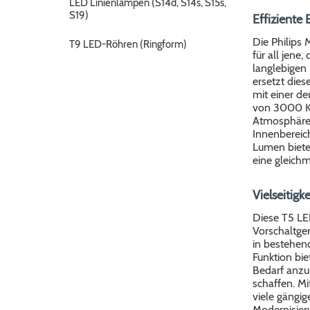
LED Linienlampen (S14d, S14s, S15s,
S19)
Effiziente
Die Philips
T9 LED-Röhren (Ringform)
für all jene
langlebigen 
ersetzt die
mit einer d
von 3000 Ke
Atmosphäre,
Innenbereich
Lumen bietet
eine gleichm
Vielseitigk
Diese T5 LED
Vorschaltger
in bestehen
Funktion biet
Bedarf anzu
schaffen. M
viele gängig
Modernisier