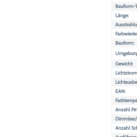
Bauform-T
Länge:
Ausstrahlu
Farbwiede
Bauform:
Umgebungs
Gewicht:
Lichtstrom
Lichtausbe
EAN:
Farbtemper
Anzahl Pin
Dimmbar/n
Anzahl Sch