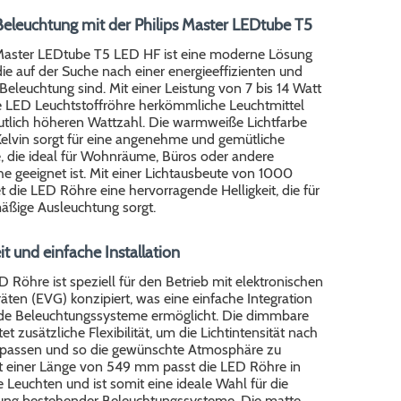
 Beleuchtung mit der Philips Master LEDtube T5
 Master LEDtube T5 LED HF ist eine moderne Lösung
, die auf der Suche nach einer energieeffizienten und
Beleuchtung sind. Mit einer Leistung von 7 bis 14 Watt
se LED Leuchtstoffröhre herkömmliche Leuchtmittel
eutlich höheren Wattzahl. Die warmweiße Lichtfarbe
lvin sorgt für eine angenehme und gemütliche
 die ideal für Wohnräume, Büros oder andere
e geeignet ist. Mit einer Lichtausbeute von 1000
 die LED Röhre eine hervorragende Helligkeit, die für
äßige Ausleuchtung sorgt.
eit und einfache Installation
 Röhre ist speziell für den Betrieb mit elektronischen
äten (EVG) konzipiert, was eine einfache Integration
de Beleuchtungssysteme ermöglicht. Die dimmbare
et zusätzliche Flexibilität, um die Lichtintensität nach
passen und so die gewünschte Atmosphäre zu
it einer Länge von 549 mm passt die LED Röhre in
e Leuchten und ist somit eine ideale Wahl für die
ung bestehender Beleuchtungssysteme. Die matte