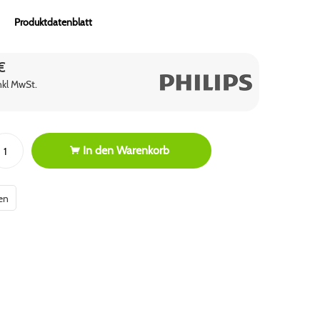
Produktdatenblatt
€
inkl MwSt.
In den
Warenkorb
en