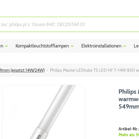
en
Kompaktleuchtstofflampen
Elektroinstallationen
Le
49mm (ersetzt 14W/24W)
Philips Master LEDtube T5 LED HF 7-14W 83
Philip
warmwe
549m
Artikel-Nr.
Mehr als 3