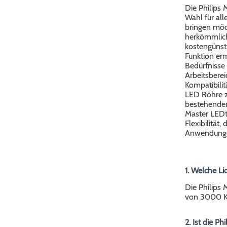
Die Philips
Wahl für all
bringen möch
herkömmliche
kostengünst
Funktion erm
Bedürfnisse
Arbeitsberei
Kompatibilit
LED Röhre zu
bestehender
Master LEDt
Flexibilität,
Anwendunge
1. Welche Li
Die Philips
von 3000 Ke
2. Ist die P