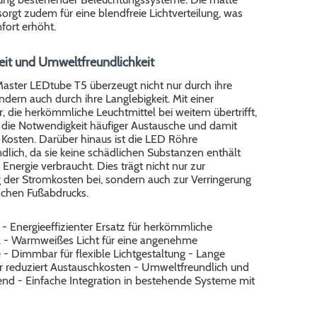
orgt zudem für eine blendfreie Lichtverteilung, was
ort erhöht.
eit und Umweltfreundlichkeit
Master LEDtube T5 überzeugt nicht nur durch ihre
ondern auch durch ihre Langlebigkeit. Mit einer
 die herkömmliche Leuchtmittel bei weitem übertrifft,
e die Notwendigkeit häufiger Austausche und damit
Kosten. Darüber hinaus ist die LED Röhre
lich, da sie keine schädlichen Substanzen enthält
Energie verbraucht. Dies trägt nicht nur zur
 der Stromkosten bei, sondern auch zur Verringerung
schen Fußabdrucks.
* - Energieeffizienter Ersatz für herkömmliche
l - Warmweißes Licht für eine angenehme
- Dimmbar für flexible Lichtgestaltung - Lange
 reduziert Austauschkosten - Umweltfreundlich und
end - Einfache Integration in bestehende Systeme mit