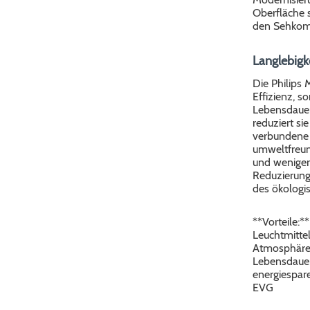
Oberfläche s
den Sehkomf
Langlebigk
Die Philips 
Effizienz, s
Lebensdauer,
reduziert si
verbundene 
umweltfreund
und weniger 
Reduzierung
des ökologi
**Vorteile:*
Leuchtmitte
Atmosphäre 
Lebensdauer
energiespar
EVG