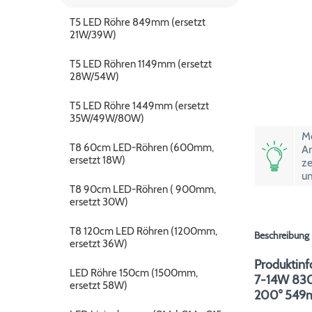
T5 LED Röhre 849mm (ersetzt
21W/39W)
T5 LED Röhren 1149mm (ersetzt
28W/54W)
T5 LED Röhre 1449mm (ersetzt
35W/49W/80W)
Mö
T8 60cm LED-Röhren (600mm,
Ar
ersetzt 18W)
ze
um
T8 90cm LED-Röhren ( 900mm,
ersetzt 30W)
T8 120cm LED Röhren (1200mm,
Beschreibung
ersetzt 36W)
Produktinf
LED Röhre 150cm (1500mm,
7-14W 83
ersetzt 58W)
200° 549