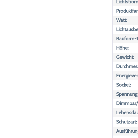
Lichtstrom
Produktfar
Watt:
Lichtausbe
Bauform-T
Höhe:
Gewicht:
Durchmess
Energiever
Sockel:
Spannung
Dimmbar/n
Lebensdau
Schutzart:
Ausführun