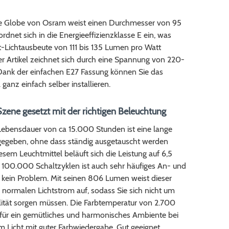
e Globe von Osram weist einen Durchmesser von 95
rdnet sich in die Energieeffizienzklasse E ein, was
-Lichtausbeute von 111 bis 135 Lumen pro Watt
r Artikel zeichnet sich durch eine Spannung von 220-
Dank der einfachen E27 Fassung können Sie das
 ganz einfach selber installieren.
Szene gesetzt mit der richtigen Beleuchtung
Lebensdauer von ca 15.000 Stunden ist eine lange
 gegeben, ohne dass ständig ausgetauscht werden
esem Leuchtmittel beläuft sich die Leistung auf 6,5
. 100.000 Schaltzyklen ist auch sehr häufiges An- und
 kein Problem. Mit seinen 806 Lumen weist dieser
n normalen Lichtstrom auf, sodass Sie sich nicht um
alität sorgen müssen. Die Farbtemperatur von 2.700
t für ein gemütliches und harmonisches Ambiente bei
Licht mit guter Farbwiedergabe. Gut geeignet