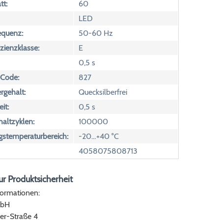
tt:
60
LED
equenz:
50-60 Hz
izienzklasse:
E
0,5 s
 Code:
827
rgehalt:
Quecksilberfrei
it:
0,5 s
altzyklen:
100000
temperaturbereich:
-20…+40 °C
4058075808713
r Produktsicherheit
formationen:
bH
er-Straße 4