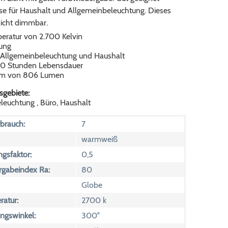
ise für Haushalt und Allgemeinbeleuchtung. Dieses
nicht dimmbar.
eratur von 2.700 Kelvin
ung
, Allgemeinbeleuchtung und Haushalt
00 Stunden Lebensdauer
rom von 806 Lumen
gebiete:
leuchtung , Büro, Haushalt
brauch:
7
warmweiß
ngsfaktor:
0,5
rgabeindex Ra:
80
Globe
atur:
2700 k
ngswinkel:
300°