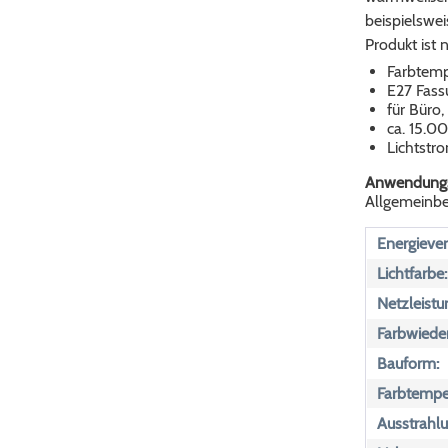
beispielswe
Produkt ist 
Farbtemp
E27 Fass
für Büro
ca. 15.0
Lichtst
Anwendungs
Allgemeinbe
Energiever
Lichtfarbe:
Netzleistu
Farbwiede
Bauform:
Farbtemper
Ausstrahlu