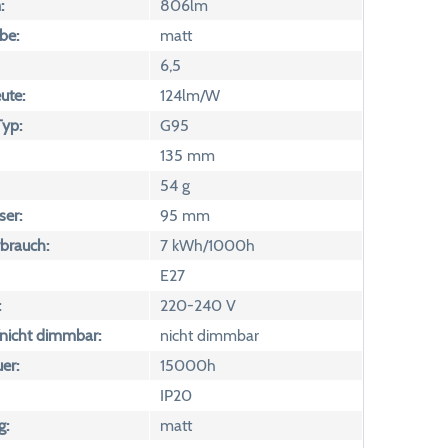
:
806lm
be:
matt
6,5
ute:
124lm/W
yp:
G95
135 mm
54 g
er:
95 mm
brauch:
7 kWh/1000h
E27
:
220-240 V
icht dimmbar:
nicht dimmbar
er:
15000h
IP20
g:
matt