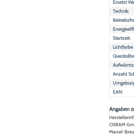
Ersetzt Wa
Technik:
Betriebsfr
Energieeff
Startzeit:
Lichtfarbe
Quecksilbe
Aufwärmze
Anzahl Sch
Umgebungs
EAN:
Angaben zu
Herstellerin
OSRAM Gm
Marcel-Breu