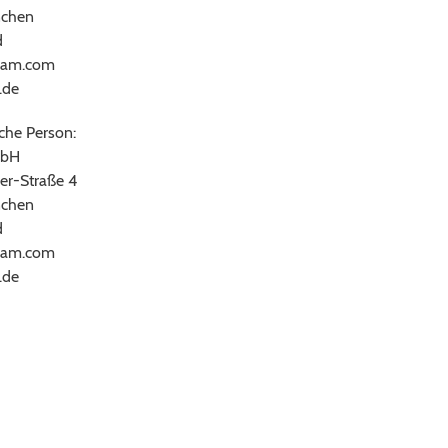
chen
d
ram.com
.de
che Person:
bH
er-Straße 4
chen
d
ram.com
.de