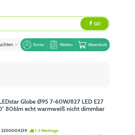
GO
uchten
Blog
Konto
Merken
Warenkorb
LEDstar Globe Ø95 7-60W/827 LED E27
20° 806lm echt warmweiß nicht dimmbar
:
2200004259
1-2 Werktage