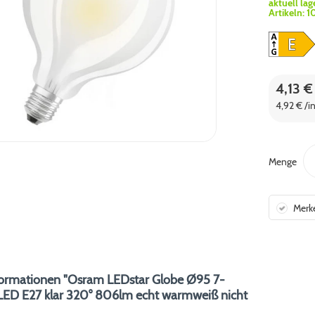
aktuell lag
Artikeln:
1
4,13 €
4,92 € /i
Menge
Merk
formationen "Osram LEDstar Globe Ø95 7-
ED E27 klar 320° 806lm echt warmweiß nicht