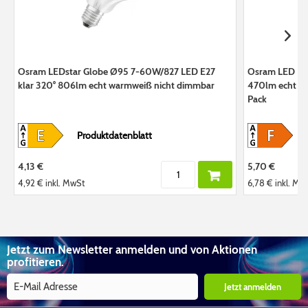
Osram LEDstar Globe Ø95 7-60W/827 LED E27
Osram LED Bas
klar 320° 806lm echt warmweiß nicht dimmbar
470lm echt wa
Pack
Produktdatenblatt
4,13 €
5,70 €
4,92 €
inkl. MwSt
6,78 €
inkl. Mw
Jetzt zum Newsletter anmelden und von Aktionen
profitieren.
Jetzt anmelden