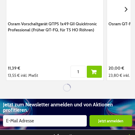
Osram Vorschaltgerät QTP5 1x49 GII Quicktronic
Osram QT-FIT8
Professional (Früher QT-FQ, für T5 HO Röhren)
11,39 €
20,00 €
13,55 €
inkl. MwSt
23,80 €
inkl. 
Jetzt zum Newsletter anmelden und von Aktionen
profitieren.
Jetzt anmelden