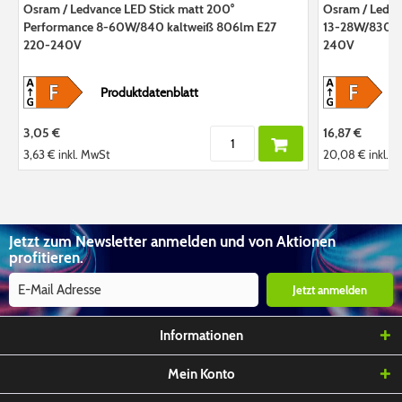
Osram / Ledvance LED Stick matt 200°
Osram / Ledva
Performance 8-60W/840 kaltweiß 806lm E27
13-28W/830 w
220-240V
240V
Produktdatenblatt
3,05 €
16,87 €
3,63 €
inkl. MwSt
20,08 €
inkl. 
Jetzt zum Newsletter anmelden und von Aktionen
profitieren.
Jetzt anmelden
Informationen
Mein Konto