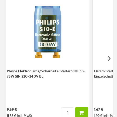
Philips Elektronische/Sicherheits-Starter S10E 18-
Osram Starter 
75W SIN 220-240V BL
Einzelschalt
9,69 €
1,67 €
11,53 €
inkl. MwSt
1,99 €
inkl. MwS