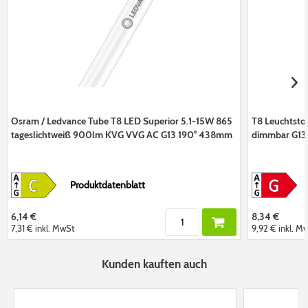
Osram / Ledvance Tube T8 LED Superior 5.1-15W 865
T8 Leuchtsto
tageslichtweiß 900lm KVG VVG AC G13 190° 438mm
dimmbar G1
Produktdatenblatt
6,14 €
8,34 €
7,31 €
inkl. MwSt
9,92 €
inkl. M
Kunden kauften auch