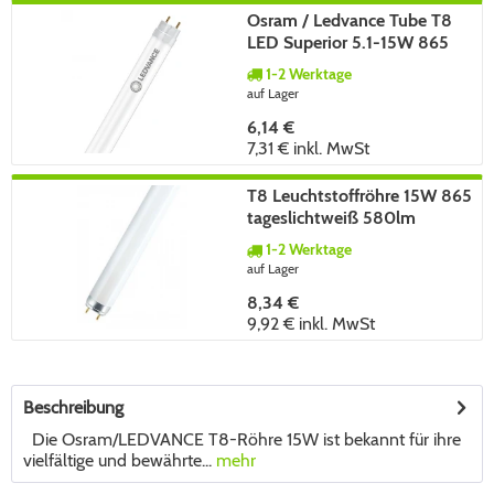
Osram / Ledvance Tube T8
LED Superior 5.1-15W 865
tageslichtweiß 900lm KVG
1-2 Werktage
VVG AC G13 190° 438mm
auf Lager
6,14 €
7,31 €
inkl. MwSt
T8 Leuchtstoffröhre 15W 865
tageslichtweiß 580lm
dimmbar G13 437mm
1-2 Werktage
auf Lager
8,34 €
9,92 €
inkl. MwSt
Beschreibung
Die Osram/LEDVANCE T8-Röhre 15W ist bekannt für ihre
vielfältige und bewährte...
mehr