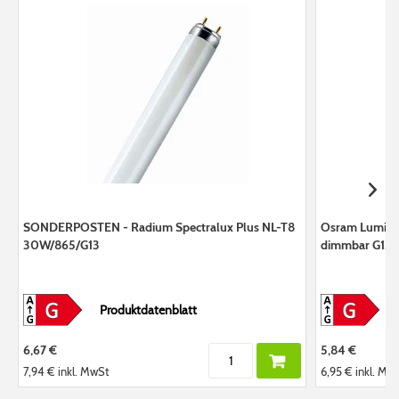
SONDERPOSTEN - Radium Spectralux Plus NL-T8
Osram Lumilux
30W/865/G13
dimmbar G13
Produktdatenblatt
6,67 €
5,84 €
7,94 €
inkl. MwSt
6,95 €
inkl. Mw