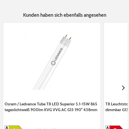
Kunden haben sich ebenfalls angesehen
Osram / Ledvance Tube T8 LED Superior 5.1-15W 865
T8 Leuchtsto
tageslichtweiß 900lm KVG VVG AC G13 190° 438mm
dimmbar G1