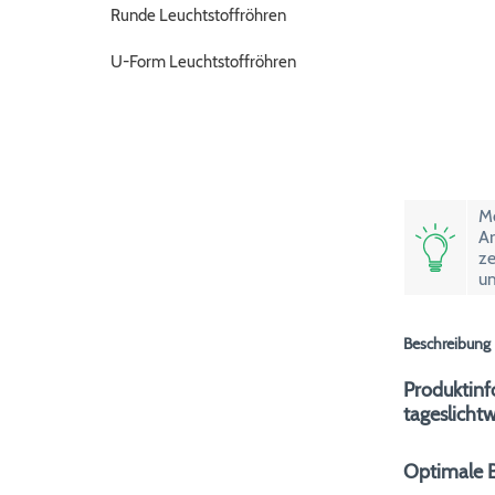
Runde Leuchtstoffröhren
U-Form Leuchtstoffröhren
Mö
Ar
ze
um
Beschreibung
Produktinf
tageslich
Optimale B