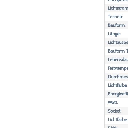
Lichtstrom
Technik:
Bauform:
Länge:
Lichtausbe
Bauform-T
Lebensdau
Farbtemper
Durchmess
Lichtfarbe
Energieeff
Watt:
Sockel:
Lichtfarbe: