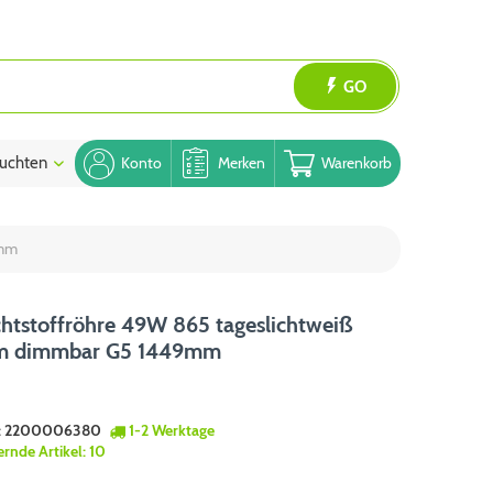
GO
uchten
Blog
Konto
Merken
Warenkorb
9mm
htstoffröhre 49W 865 tageslichtweiß
m dimmbar G5 1449mm
:
2200006380
1-2 Werktage
ernde Artikel:
10