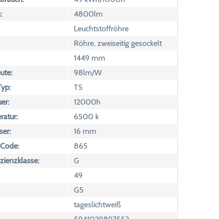
:
4800lm
Leuchtstoffröhre
Röhre, zweiseitig gesockelt
1449 mm
ute:
98lm/W
yp:
T5
er:
12000h
atur:
6500 k
er:
16 mm
 Code:
865
izienzklasse:
G
49
G5
tageslichtweiß