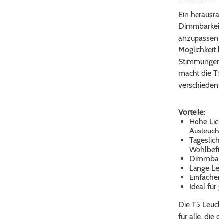
Ein herausra
Dimmbarkeit.
anzupassen, 
Möglichkeit 
Stimmungen 
macht die T5
verschieden
Vorteile:
Hohe Lic
Ausleuch
Tageslic
Wohlbefi
Dimmbarke
Lange Le
Einfache
Ideal fü
Die T5 Leuch
für alle, di