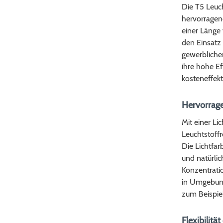
Die T5 Leuch
hervorragen
einer Länge
den Einsatz
gewerbliche
ihre hohe Ef
kosteneffek
Hervorrage
Mit einer L
Leuchtstoffr
Die Lichtfa
und natürli
Konzentratio
in Umgebunge
zum Beispiel
Flexibilit