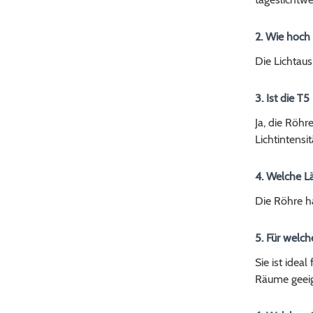
2. Wie hoch 
Die Lichtau
3. Ist die T
Ja, die Röhr
Lichtintensit
4. Welche Lä
Die Röhre h
5. Für welc
Sie ist idea
Räume geeig