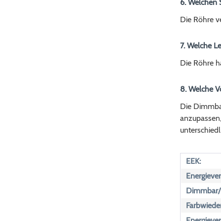
6. Welchen S
Die Röhre v
7. Welche Le
Die Röhre ha
8. Welche Vo
Die Dimmbark
anzupassen,
unterschied
EEK:
Energiever
Dimmbar/n
Farbwiede
Energiever