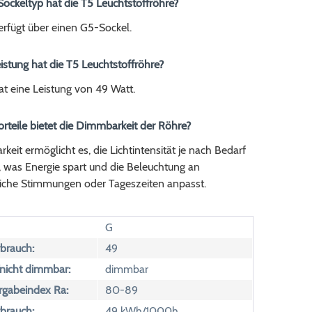
ockeltyp hat die T5 Leuchtstoffröhre?
erfügt über einen G5-Sockel.
istung hat die T5 Leuchtstoffröhre?
t eine Leistung von 49 Watt.
rteile bietet die Dimmbarkeit der Röhre?
eit ermöglicht es, die Lichtintensität je nach Bedarf
 was Energie spart und die Beleuchtung an
liche Stimmungen oder Tageszeiten anpasst.
G
brauch:
49
icht dimmbar:
dimmbar
rgabeindex Ra:
80-89
brauch:
49 kWh/1000h