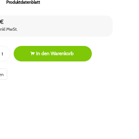
Produktdatenblatt
 €
inkl MwSt.
In den
Warenkorb
en