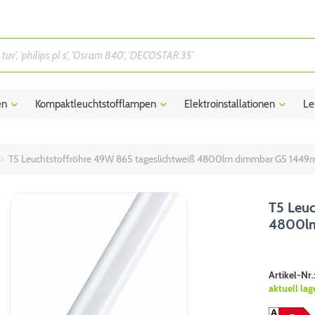
en
Kompaktleuchtstofflampen
Elektroinstallationen
Le
T5 Leuchtstoffröhre 49W 865 tageslichtweiß 4800lm dimmbar G5 144
T5 Leuc
4800l
Artikel-Nr.
aktuell lag