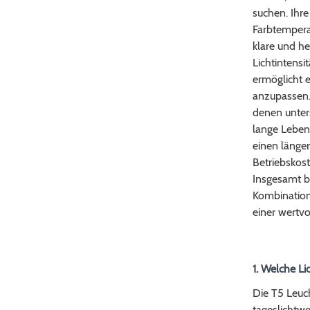
suchen. Ihre
Farbtempera
klare und he
Lichtintensi
ermöglicht e
anzupassen. 
denen unters
lange Leben
einen länger
Betriebskos
Insgesamt bi
Kombination a
einer wertv
1. Welche Li
Die T5 Leuch
tageslichtwe