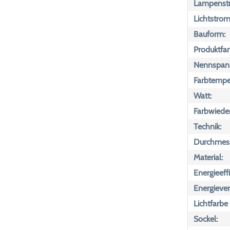
Lampenst
Lichtstrom
Bauform:
Produktfar
Nennspan
Farbtemper
Watt:
Farbwiede
Technik:
Durchmess
Material:
Energieeff
Energiever
Lichtfarbe
Sockel: