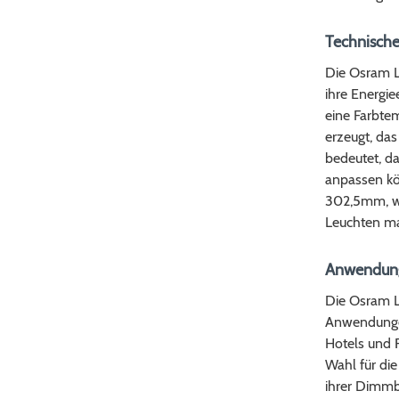
Technische
Die Osram L
ihre Energie
eine Farbte
erzeugt, da
bedeutet, da
anpassen kö
302,5mm, was
Leuchten ma
Anwendung
Die Osram Lu
Anwendungen
Hotels und R
Wahl für di
ihrer Dimmba