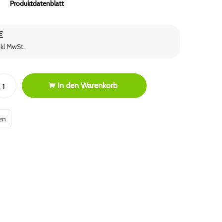
Produktdatenblatt
€
nkl MwSt.
In den
Warenkorb
en