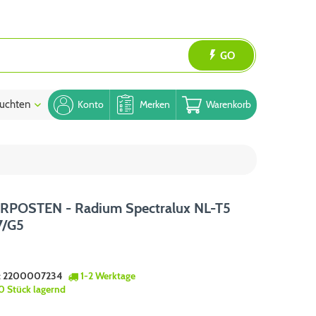
GO
uchten
Blog
Konto
Merken
Warenkorb
POSTEN - Radium Spectralux NL-T5
7/G5
:
2200007234
1-2 Werktage
0 Stück lagernd