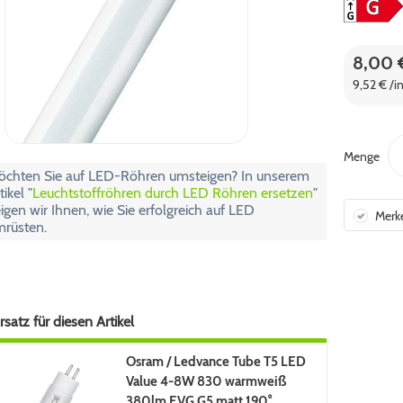
8,00 
9,52 € /i
Menge
chten Sie auf LED-Röhren umsteigen? In unserem
tikel "
Leuchtstoffröhren durch LED Röhren ersetzen
"
igen wir Ihnen, wie Sie erfolgreich auf LED
Merk
rüsten.
satz für diesen Artikel
Osram / Ledvance Tube T5 LED
Value 4-8W 830 warmweiß
380lm EVG G5 matt 190°