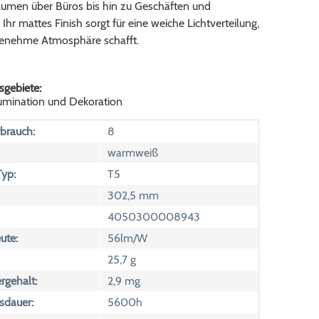
men über Büros bis hin zu Geschäften und
 Ihr mattes Finish sorgt für eine weiche Lichtverteilung,
genehme Atmosphäre schafft.
gebiete:
lumination und Dekoration
brauch:
8
warmweiß
yp:
T5
302,5 mm
4050300008943
ute:
56lm/W
25,7 g
rgehalt:
2,9 mg
sdauer:
5600h