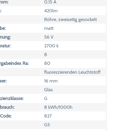
rom:
0,15 A
:
420lm
Röhre, zweiseitig gesockelt
be:
matt
nung:
56 V
atur:
2700 k
8
rgabeindex Ra:
80
fluoreszierenden Leuchtstoff
er:
16 mm
Glas
izienzklasse:
G
brauch:
8 kWh/1000h
 Code:
827
G5