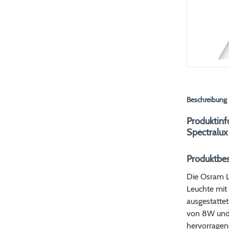
Beschreibung
Produktin
Spectralu
Produktbe
Die Osram L
Leuchte mit 
ausgestatte
von 8W und e
hervorragen