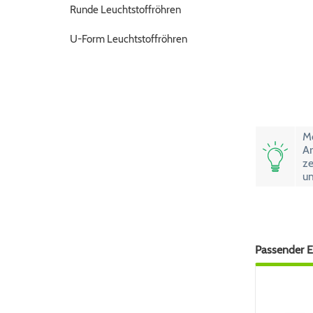
Runde Leuchtstoffröhren
U-Form Leuchtstoffröhren
Mö
Ar
ze
um
Passender Er