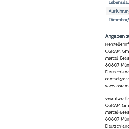
Lebensdau
Ausführun
Dimmbar/n
Angaben zu
Herstellerin
OSRAM Gm
Marcel-Breu
80807 Mün
Deutschlan
contact@os
www.osram
verantwortli
OSRAM Gm
Marcel-Breu
80807 Mün
Deutschlan