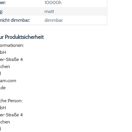
er:
10000h
g:
matt
icht dimmbar:
dimmbar
r Produktsicherheit
formationen:
bH
er-Straße 4
chen
d
ram.com
.de
che Person:
bH
er-Straße 4
chen
d