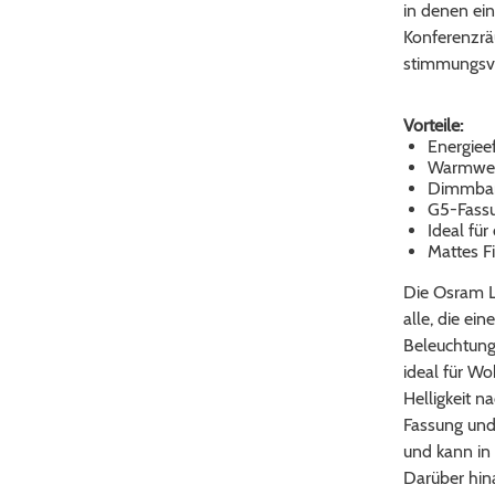
in denen eine
Konferenzrä
stimmungsvo
Vorteile:
Energieef
Warmweiß
Dimmbar,
G5-Fassun
Ideal fü
Mattes Fi
Die Osram L
alle, die ein
Beleuchtungs
ideal für Wo
Helligkeit n
Fassung und 
und kann in
Darüber hina