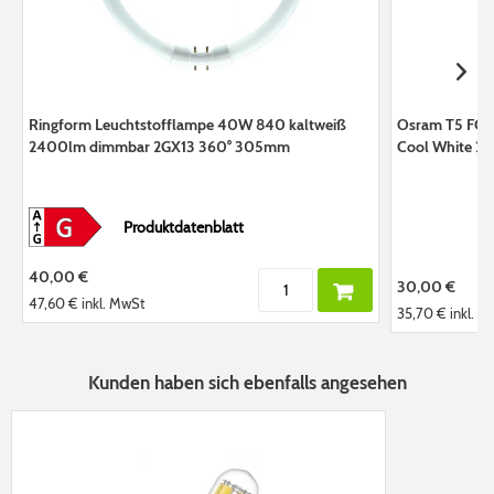
Ringform Leuchtstofflampe 40W 840 kaltweiß
Osram T5 FC 
2400lm dimmbar 2GX13 360° 305mm
Cool White 2
Produktdatenblatt
40,00 €
30,00 €
47,60 €
inkl. MwSt
35,70 €
inkl. 
Kunden haben sich ebenfalls angesehen