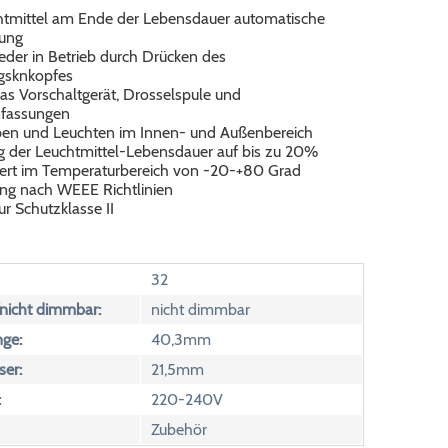
htmittel am Ende der Lebensdauer automatische
ung
eder in Betrieb durch Drücken des
gsknkopfes
as Vorschaltgerät, Drosselspule und
nfassungen
en und Leuchten im Innen- und Außenbereich
 der Leuchtmittel-Lebensdauer auf bis zu 20%
iert im Temperaturbereich von -20-+80 Grad
ng nach WEEE Richtlinien
r Schutzklasse II
32
icht dimmbar:
nicht dimmbar
ge:
40,3mm
er:
21,5mm
:
220-240V
Zubehör