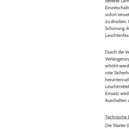
defekte Lam
Einzelschalt
sofort einse
zu drücken. 
Schonung de
Leuchtenfas
Durch die V
Verlängerun
erhöht werde
rote Sicherh
herunterzud
Leuchtmitte
Einsatz wird
Auschalten 
Technische D
Die Starter 