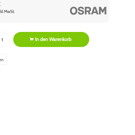
€
nkl MwSt.
In den
Warenkorb
en