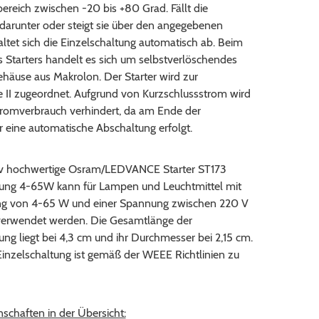
reich zwischen -20 bis +80 Grad. Fällt die
darunter oder steigt sie über den angegebenen
altet sich die Einzelschaltung automatisch ab. Beim
 Starters handelt es sich um selbstverlöschendes
gehäuse aus Makrolon. Der Starter wird zur
e II zugeordnet. Aufgrund von Kurzschlussstrom wird
tromverbrauch verhindert, da am Ende der
 eine automatische Abschaltung erfolgt.
tiv hochwertige Osram/LEDVANCE Starter ST173
tung 4-65W kann für Lampen und Leuchtmittel mit
ung von 4-65 W und einer Spannung zwischen 220 V
erwendet werden. Die Gesamtlänge der
ung liegt bei 4,3 cm und ihr Durchmesser bei 2,15 cm.
inzelschaltung ist gemäß der WEEE Richtlinien zu
schaften in der Übersicht: