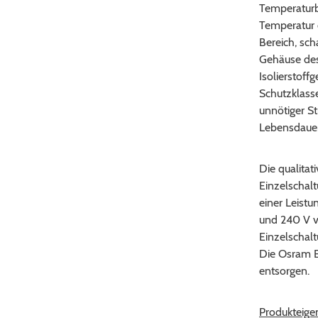
Temperaturbe
Temperatur 
Bereich, sch
Gehäuse des
Isolierstoff
Schutzklass
unnötiger S
Lebensdauer
Die qualita
Einzelschal
einer Leist
und 240 V v
Einzelschalt
Die Osram E
entsorgen.
Produkteigen