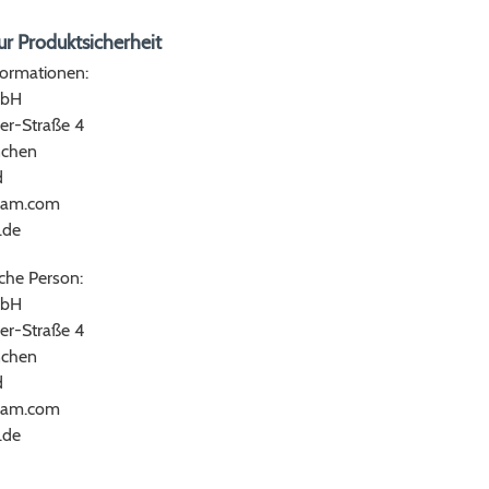
r Produktsicherheit
formationen:
bH
er-Straße 4
chen
d
ram.com
.de
che Person:
bH
er-Straße 4
chen
d
ram.com
.de