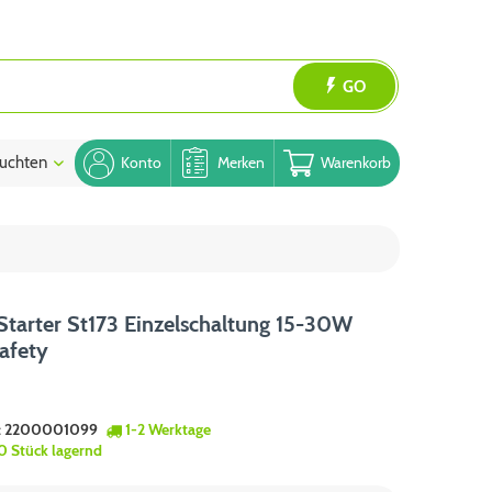
GO
uchten
Blog
Konto
Merken
Warenkorb
tarter St173 Einzelschaltung 15-30W
afety
:
2200001099
1-2 Werktage
0 Stück lagernd