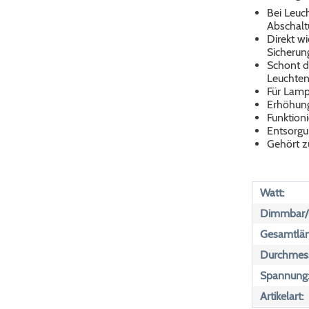
Bei Leuc
Abschalt
Direkt wi
Sicherun
Schont d
Leuchte
Für Lamp
Erhöhung
Funktion
Entsorgu
Gehört zu
Watt:
Dimmbar/n
Gesamtlän
Durchmess
Spannung
Artikelart: