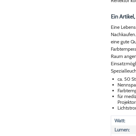
Reflektor k
Ein Artikel
Eine Lebens
Nachkaufen.
eine gute Qu
Farbtempera
Raum angene
Einsatzmögli
Spezialleuc
ca. 50 S
Nennspan
Farbtemp
für mediz
Projekto
Lichtst
Watt:
Lumen: