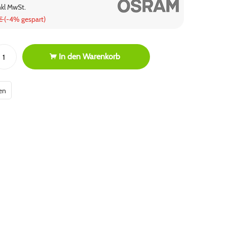
nkl MwSt.
 €
(-4% gespart)
In den
Warenkorb
en