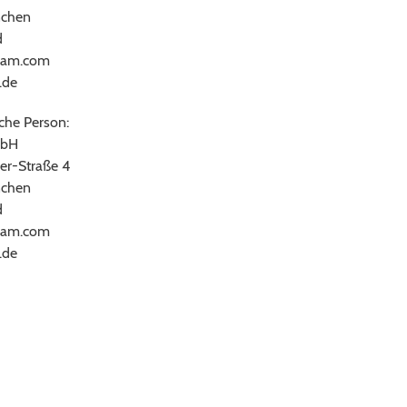
chen
d
ram.com
.de
che Person:
bH
er-Straße 4
chen
d
ram.com
.de