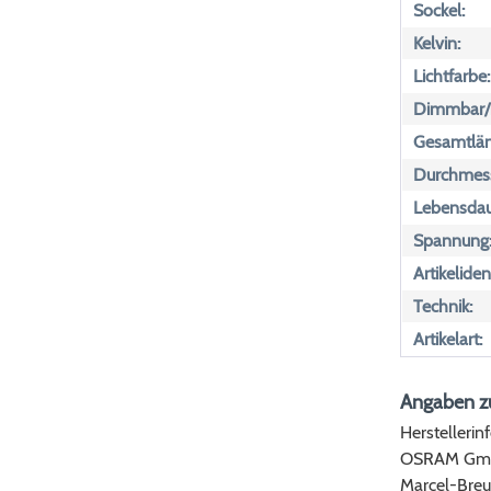
Sockel:
Kelvin:
Lichtfarbe:
Dimmbar/n
Gesamtlän
Durchmess
Lebensdau
Spannung
Artikeliden
Technik:
Artikelart:
Angaben zu
Herstellerin
OSRAM Gm
Marcel-Breu