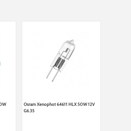
50W
Osram Xenophot 64611 HLX 50W 12V
G6.35