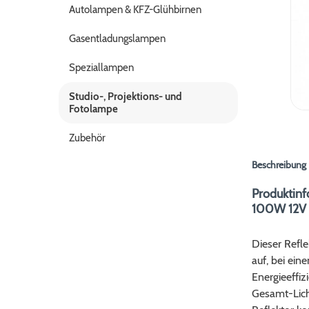
Autolampen & KFZ-Glühbirnen
Gasentladungslampen
Speziallampen
Studio-, Projektions- und
Fotolampe
Zubehör
Beschreibung
Produktin
100W 12V 
Dieser Refl
auf, bei ei
Energieeffiz
Gesamt-Lich