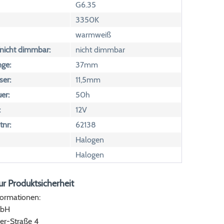
G6.35
3350K
warmweiß
icht dimmbar:
nicht dimmbar
ge:
37mm
er:
11,5mm
er:
50h
:
12V
tnr:
62138
Halogen
Halogen
r Produktsicherheit
formationen:
bH
er-Straße 4