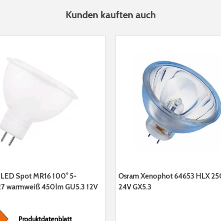
Kunden kauften auch
LED Spot MR16 100° 5-
Osram Xenophot 64653 HLX 2
7 warmweiß 450lm GU5.3 12V
24V GX5.3
Produktdatenblatt