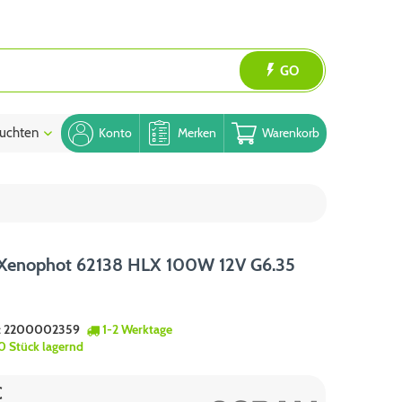
GO
uchten
Blog
Konto
Merken
Warenkorb
Xenophot 62138 HLX 100W 12V G6.35
:
2200002359
1-2 Werktage
0 Stück lagernd
€