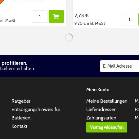
7,73 €
nkl. MwSt
9,20 €
inkl. MwSt
profitieren.
sellern erhalten.
Mein Konto
Ratgeber
Meine Bestellungen
M
Entsorgungshinweis für
Lieferadressen
P
Batterien
Zahlungsarten
Me
Kontakt
Vertrag widerrufen