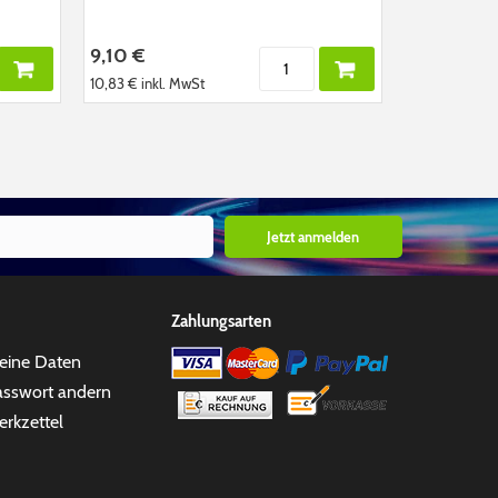
9,10 €
10,83 €
inkl. MwSt
Jetzt anmelden
Zahlungsarten
eine Daten
asswort andern
rkzettel