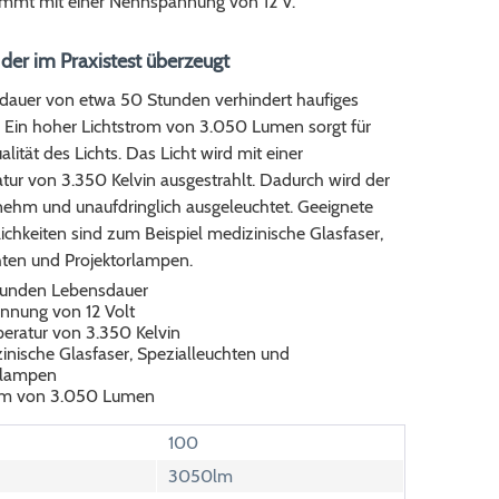
ommt mit einer Nennspannung von 12 V.
, der im Praxistest überzeugt
dauer von etwa 50 Stunden verhindert haufiges
 Ein hoher Lichtstrom von 3.050 Lumen sorgt für
alität des Lichts. Das Licht wird mit einer
tur von 3.350 Kelvin ausgestrahlt. Dadurch wird der
hm und unaufdringlich ausgeleuchtet. Geeignete
chkeiten sind zum Beispiel medizinische Glasfaser,
hten und Projektorlampen.
tunden Lebensdauer
nung von 12 Volt
eratur von 3.350 Kelvin
inische Glasfaser, Spezialleuchten und
rlampen
rom von 3.050 Lumen
100
3050lm