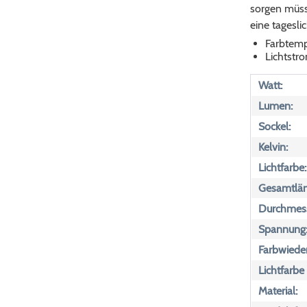
sorgen müss
eine tagesli
Farbtemp
Lichtst
Watt:
Lumen:
Sockel:
Kelvin:
Lichtfarbe:
Gesamtlän
Durchmess
Spannung
Farbwiede
Lichtfarbe
Material: