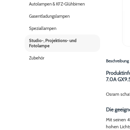
Autolampen & KFZ-Glühbirnen
Gasentladungslampen
Speziallampen
Studio-, Projektions- und
Fotolampe
Zubehör
Beschreibung
Produktin
7.0A GX9.
Osram schaf
Die geeigne
Mit seinen 
hohen Lichts