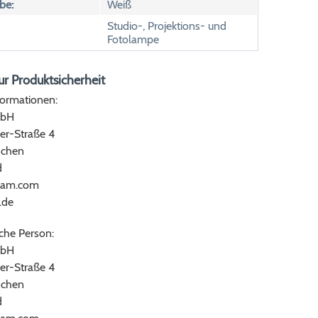
be:
Weiß
Studio-, Projektions- und
Fotolampe
r Produktsicherheit
formationen:
bH
er-Straße 4
chen
d
ram.com
.de
che Person:
bH
er-Straße 4
chen
d