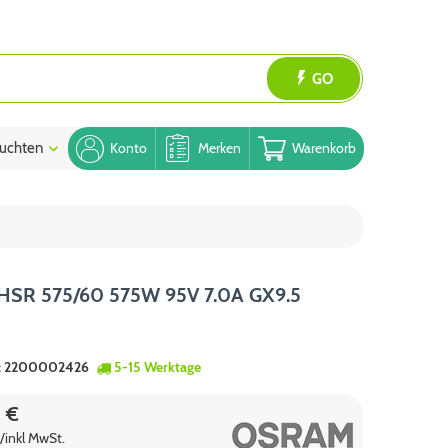
GO
uchten
Blog
Konto
Merken
Warenkorb
HSR 575/60 575W 95V 7.0A GX9.5
:
2200002426
5-15 Werktage
5 €
/inkl MwSt.