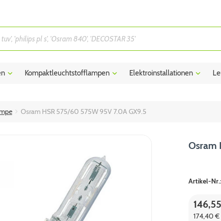
en
Kompaktleuchtstofflampen
Elektroinstallationen
Le
ampe
Osram HSR 575/60 575W 95V 7.0A GX9.5
Osram 
Artikel-Nr.
146,5
174,40 € 