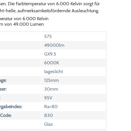
en. Die Farbtemperatur von 6.000 Kelvin sorgt für
cht-helle, aufmerksamkeitsfördernde Ausleuchtung.
eratur von 6.000 Kelvin
rom von 49.000 Lumen
575
49000lm
GX9.5
6000K
tageslicht
ge:
125mm
er:
30mm
:
95V
rgabeindex:
Ra>80
 Code:
830
Glas