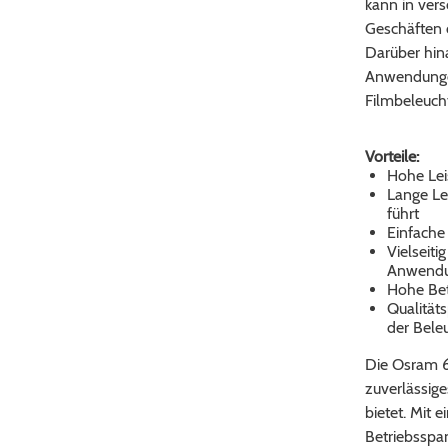
kann in ve
Geschäften 
Darüber hina
Anwendunge
Filmbeleuchtu
Vorteile:
Hohe Lei
Lange Le
führt
Einfache
Vielseit
Anwend
Hohe Bet
Qualität
der Bele
Die Osram 6
zuverlässige
bietet. Mit 
Betriebsspan