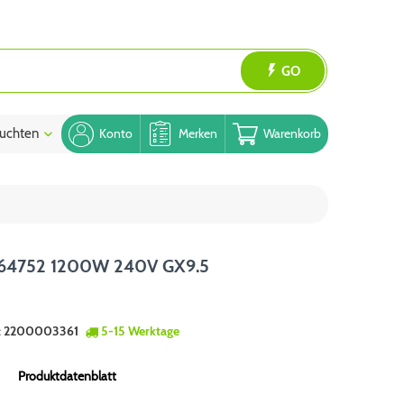
GO
uchten
Blog
Konto
Merken
Warenkorb
64752 1200W 240V GX9.5
:
2200003361
5-15 Werktage
Produktdatenblatt