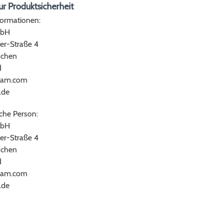
r Produktsicherheit
formationen:
bH
er-Straße 4
chen
d
ram.com
.de
che Person:
bH
er-Straße 4
chen
d
ram.com
.de