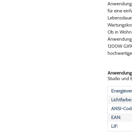
Anwendungen
für eine ein
Lebensdauer 
Wartungskos
Ob in Wohnr
Anwendunge
1200W GX9.5 
hochwertiges
Anwendungs
Studio und
Energiever
Lichtfarbe:
ANSI-Cod
EAN:
LIF: