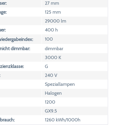
er:
27 mm
ge:
125 mm
29000 lm
er:
400 h
100
wiedergabeindex:
icht dimmbar:
dimmbar
3000 K
izienzklasse:
G
:
240 V
Speziallampen
Halogen
1200
GX9.5
brauch:
1260 kWh/1000h