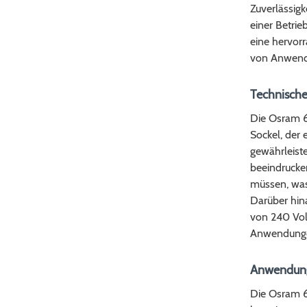
Zuverlässigk
einer Betrie
eine hervorr
von Anwend
Technische
Die Osram 6
Sockel, der 
gewährleiste
beeindrucken
müssen, was
Darüber hina
von 240 Volt
Anwendungen
Anwendung
Die Osram 6