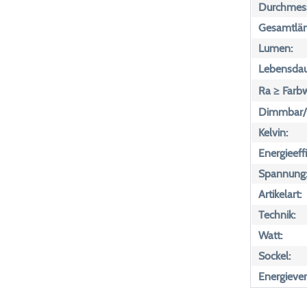
Durchmess
Gesamtlän
Lumen:
Lebensdau
Ra ≥ Farb
Dimmbar/n
Kelvin:
Energieeff
Spannung
Artikelart:
Technik:
Watt:
Sockel:
Energiever