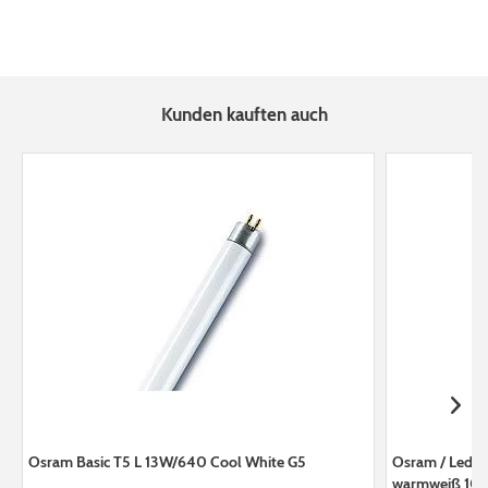
Kunden kauften auch
Osram Basic T5 L 13W/640 Cool White G5
Osram / Ledva
warmweiß 105