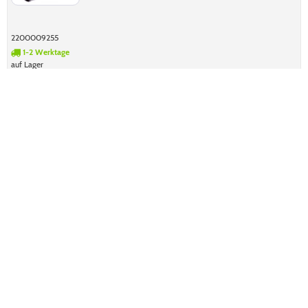
2200009255
1-2 Werktage
auf Lager
2,29 €
2,72 €
inkl. MwSt
...
1
2
3
14
Leuchtmittel, eine Übersicht Das Spektrum an Leuchtmitteln war
noch nie so groß. Für jeden speziellen Einsatzbereich gibt es die
passende Lampe, und dies auch noch in unterschiedlichen...
mehr
erfahren »