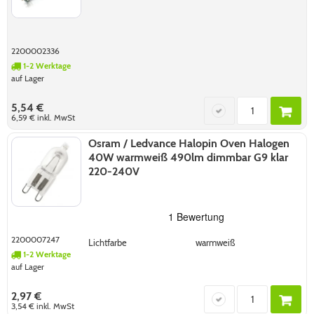
2200002336
1-2 Werktage
auf Lager
5,54 €
6,59 €
inkl. MwSt
Osram / Ledvance Halopin Oven Halogen
40W warmweiß 490lm dimmbar G9 klar
220-240V
2200007247
Lichtfarbe
warmweiß
1-2 Werktage
auf Lager
2,97 €
3,54 €
inkl. MwSt