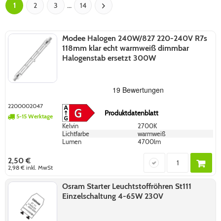
...
1
2
3
14
Modee Halogen 240W/827 220-240V R7s
118mm klar echt warmweiß dimmbar
Halogenstab ersetzt 300W
2200002047
Produktdatenblatt
5-15 Werktage
Kelvin
2700K
Lichtfarbe
warmweiß
Lumen
4700lm
2,50 €
2,98 €
inkl. MwSt
Osram Starter Leuchtstoffröhren St111
Einzelschaltung 4-65W 230V