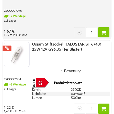
2200001096
1-2 Werktage
auf Lager
1,67 €
1,99 €
inkl. MwSt
Osram Stiftsockel HALOSTAR ST 67431
25W 12V GY6.35 (1er Blister)
2200001104
Produktdatenblatt
1-2 Werktage
auf Lager
Kelvin
2700K
Lichtfarbe
warmweiß
Lumen
500lm
1,22 €
1,45 €
inkl. MwSt