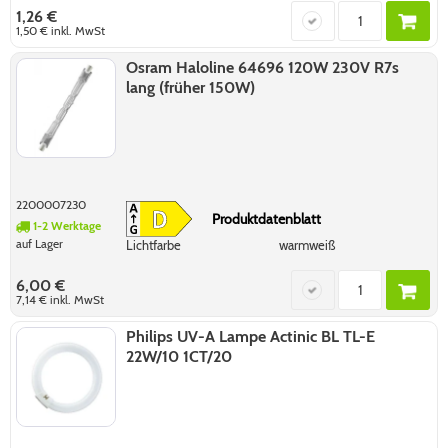
1,26 €
1,50 €
inkl. MwSt
Osram Haloline 64696 120W 230V R7s
lang (früher 150W)
2200007230
Produktdatenblatt
1-2 Werktage
auf Lager
Lichtfarbe
warmweiß
6,00 €
7,14 €
inkl. MwSt
Philips UV-A Lampe Actinic BL TL-E
22W/10 1CT/20