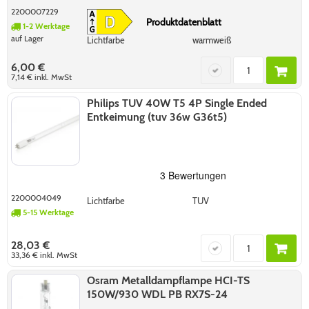
2200007229
Produktdatenblatt
1-2 Werktage
auf Lager
Lichtfarbe
warmweiß
6,00 €
7,14 €
inkl. MwSt
Philips TUV 40W T5 4P Single Ended
Entkeimung (tuv 36w G36t5)
2200004049
Lichtfarbe
TUV
5-15 Werktage
28,03 €
33,36 €
inkl. MwSt
Osram Metalldampflampe HCI-TS
150W/930 WDL PB RX7S-24