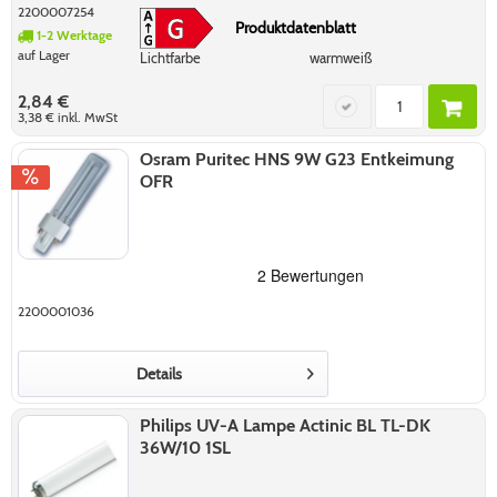
2200007254
Produktdatenblatt
1-2 Werktage
auf Lager
Lichtfarbe
warmweiß
2,84 €
3,38 €
inkl. MwSt
Osram Puritec HNS 9W G23 Entkeimung
OFR
2200001036
Details
Philips UV-A Lampe Actinic BL TL-DK
36W/10 1SL