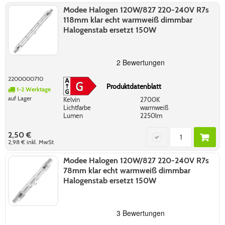
Modee Halogen 120W/827 220-240V R7s
118mm klar echt warmweiß dimmbar
Halogenstab ersetzt 150W
2200000710
Produktdatenblatt
1-2 Werktage
auf Lager
Kelvin
2700K
Lichtfarbe
warmweiß
Lumen
2250lm
2,50 €
2,98 €
inkl. MwSt
Modee Halogen 120W/827 220-240V R7s
78mm klar echt warmweiß dimmbar
Halogenstab ersetzt 150W