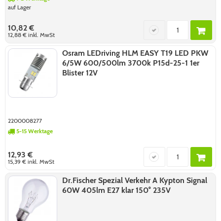
auf Lager
10,82 €
12,88 €
inkl. MwSt
Osram LEDriving HLM EASY T19 LED PKW
6/5W 600/500lm 3700k P15d-25-1 1er
Blister 12V
2200008277
5-15 Werktage
12,93 €
15,39 €
inkl. MwSt
Dr.Fischer Spezial Verkehr A Kypton Signal
60W 405lm E27 klar 150° 235V