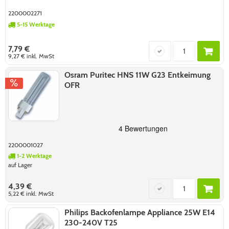
2200002271
5-15 Werktage
7,79 €
9,27 €
inkl. MwSt
Osram Puritec HNS 11W G23 Entkeimung
OFR
2200001027
1-2 Werktage
auf Lager
4,39 €
5,22 €
inkl. MwSt
Philips Backofenlampe Appliance 25W E14
230-240V T25