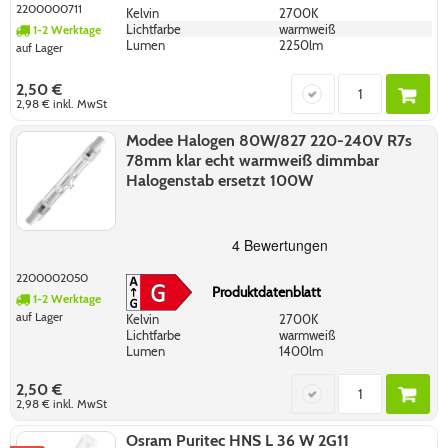
2200000711
Kelvin
2700K
Lichtfarbe
warmweiß
1-2 Werktage
Lumen
2250lm
auf Lager
2,50 €
2,98 €
inkl. MwSt
Modee Halogen 80W/827 220-240V R7s
78mm klar echt warmweiß dimmbar
Halogenstab ersetzt 100W
2200002050
Produktdatenblatt
1-2 Werktage
auf Lager
Kelvin
2700K
Lichtfarbe
warmweiß
Lumen
1400lm
2,50 €
2,98 €
inkl. MwSt
Osram Puritec HNS L 36 W 2G11