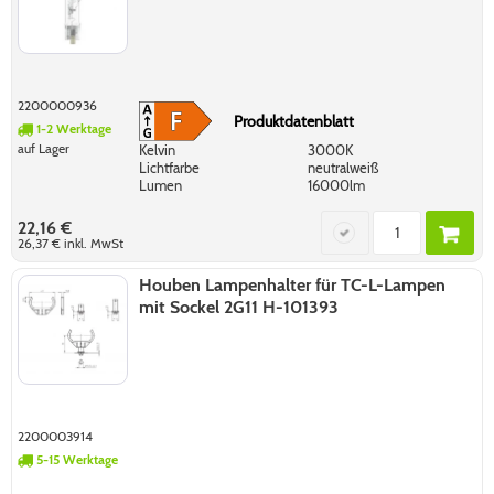
2200000936
Produktdatenblatt
1-2 Werktage
auf Lager
Kelvin
3000K
Lichtfarbe
neutralweiß
Lumen
16000lm
22,16 €
26,37 €
inkl. MwSt
Houben Lampenhalter für TC-L-Lampen
mit Sockel 2G11 H-101393
2200003914
5-15 Werktage