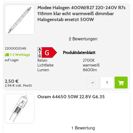
Modee Halogen 400W/827 220-240V R7s
118mm klar echt warmweiß dimmbar
Halogenstab ersetzt 500W
2200002048
Produktdatenblatt
1-2 Werktage
auf Lager
Kelvin
2700K
Lichtfarbe
warmweiß
Lumen
8600lm
2,50 €
2,98 €
inkl. MwSt
Osram 64650 50W 22.8V G6.35