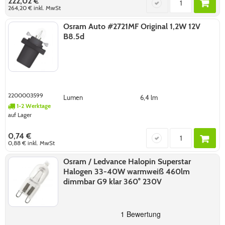
222,02 €
264,20 €
inkl. MwSt
Osram Auto #2721MF Original 1,2W 12V
B8.5d
2200003599
Lumen
6,4 lm
1-2 Werktage
auf Lager
0,74 €
0,88 €
inkl. MwSt
Osram / Ledvance Halopin Superstar
Halogen 33-40W warmweiß 460lm
dimmbar G9 klar 360° 230V