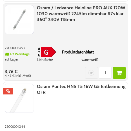
Osram / Ledvance Haloline PRO AUX 120W
1030 warmweiß 2245lm dimmbar R7s klar
360° 240V 118mm
2200008792
Produktdatenblatt
1-2 Werktage
auf Lager
Lichtfarbe
warmweiß
3,76 €
4,47 €
inkl. MwSt
Osram Puritec HNS T5 16W G5 Entkeimung
OFR
2200001044