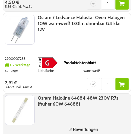
4,50 €
5,36 €
inkl. MwSt
Osram / Ledvance Halostar Oven Halogen
10W warmweiß 130lm dimmbar G4 klar
12V
2200007258
Produktdatenblatt
1-2 Werktage
auf Lager
Lichtfarbe
warmweiß
2,91 €
3,46 €
inkl. MwSt
Osram Haloline 64684 48W 230V R7s
(früher 60W 64688)