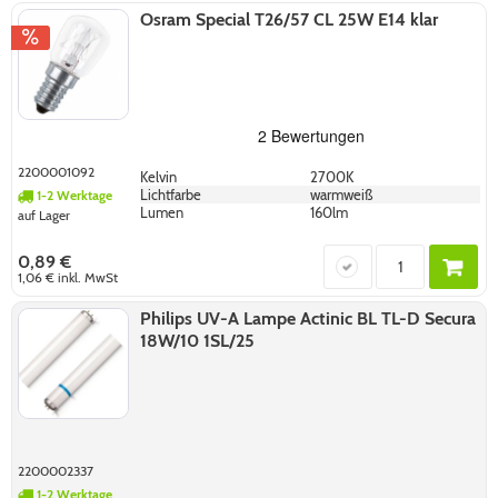
Osram Special T26/57 CL 25W E14 klar
2200001092
Kelvin
2700K
Lichtfarbe
warmweiß
1-2 Werktage
Lumen
160lm
auf Lager
0,89 €
1,06 €
inkl. MwSt
Philips UV-A Lampe Actinic BL TL-D Secura
18W/10 1SL/25
2200002337
1-2 Werktage