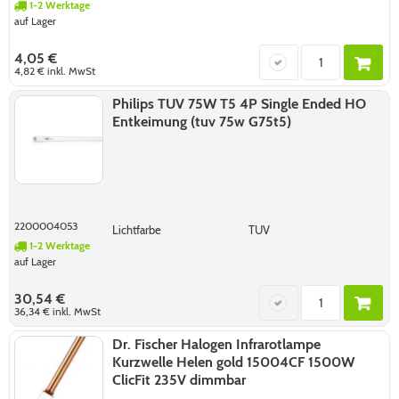
1-2 Werktage
auf Lager
4,05 €
4,82 €
inkl. MwSt
Philips TUV 75W T5 4P Single Ended HO
Entkeimung (tuv 75w G75t5)
2200004053
Lichtfarbe
TUV
1-2 Werktage
auf Lager
30,54 €
36,34 €
inkl. MwSt
Dr. Fischer Halogen Infrarotlampe
Kurzwelle Helen gold 15004CF 1500W
ClicFit 235V dimmbar