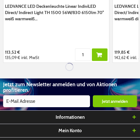
LEDVANCE LED Deckenleuchte Linear IndiviLED
LEDVANCE LED
Direct/ Indirect Light TH 1500 56W/830 6150lm 70°
Direct/ Indi
weiß warmweiß...
warmweiß d
113,52 €
119,85 €
135,09 €
inkl. MwSt
142,62 €
inkl.
Jetzt zum Newsletter anmelden und von Aktionen
profitieren.
Jetzt anmelden
Informationen
Mein Konto