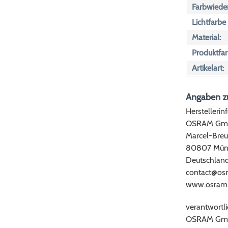
Farbwiede
Lichtfarbe
Material:
Produktfar
Artikelart:
Angaben zu
Herstellerin
OSRAM Gm
Marcel-Breu
80807 Mün
Deutschlan
contact@os
www.osram
verantwortli
OSRAM Gm