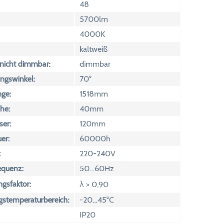
48
5700lm
4000K
kaltweiß
icht dimmbar:
dimmbar
ngswinkel:
70°
ge:
1518mm
he:
40mm
er:
120mm
er:
60000h
:
220-240V
equenz:
50…60Hz
ngsfaktor:
λ > 0,90
temperaturbereich:
-20…45°C
IP20