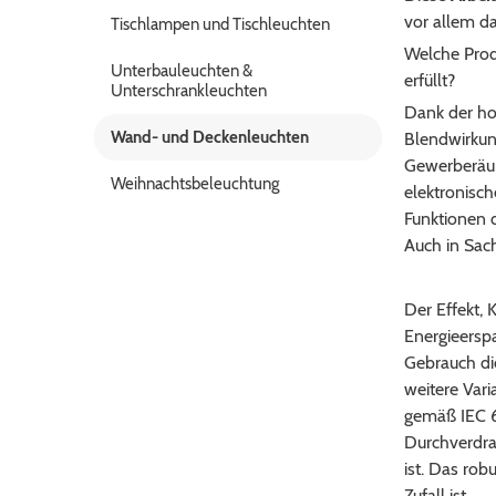
vor allem d
Tischlampen und Tischleuchten
Welche Prod
Unterbauleuchten &
erfüllt?
Unterschrankleuchten
Dank der ho
Wand- und Deckenleuchten
Blendwirkung
Gewerberäum
Weihnachtsbeleuchtung
elektronisch
Funktionen d
Auch in Sac
Der Effekt, 
Energieerspa
Gebrauch di
weitere Vari
gemäß IEC 6
Durchverdra
ist. Das rob
Zufall ist.