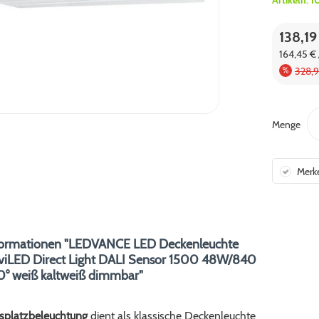
Artikeln:
1
138,19
164,45 € 
328,
Menge
Merk
formationen "LEDVANCE LED Deckenleuchte
iviLED Direct Light DALI Sensor 1500 48W/840
° weiß kaltweiß dimmbar"
tsplatzbeleuchtung
dient als klassische Deckenleuchte