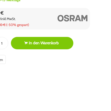
0-15 Werktage
 €
/inkl MwSt.
90 €
(-50% gespart)
In den
Warenkorb
en