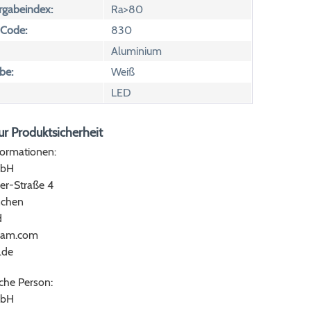
rgabeindex:
Ra>80
 Code:
830
Aluminium
be:
Weiß
LED
r Produktsicherheit
formationen:
bH
er-Straße 4
chen
d
ram.com
.de
che Person:
bH