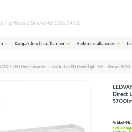
en
Kompaktleuchtstofflampen
Elektroinstallationen
Le
ANCE LED Deckenleuchte Linear IndiviLED Direct Light DALI Sensor 150
LEDVAN
Direct
5700lm
Artikel-Nr.
aktuell lag