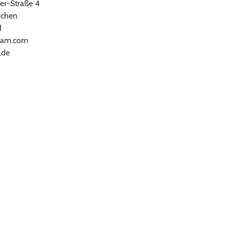
er-Straße 4
chen
d
ram.com
.de