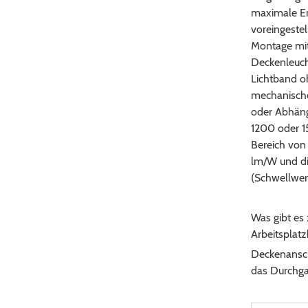
maximale En
voreingestel
Montage mit
Deckenleuch
Lichtband o
mechanischen
oder Abhäng
1200 oder 1
Bereich von 
lm/W und di
(Schwellwert
Was gibt es 
Arbeitsplat
Deckenansch
das Durchga