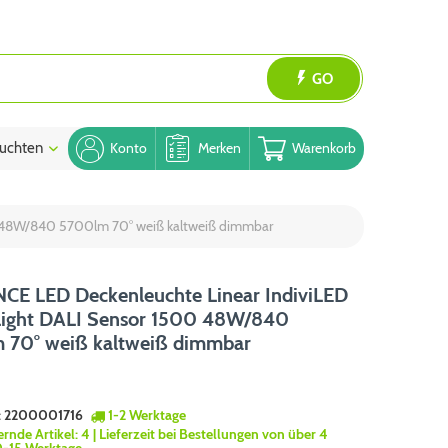
GO
uchten
Blog
Konto
Merken
Warenkorb
0 48W/840 5700lm 70° weiß kaltweiß dimmbar
CE LED Deckenleuchte Linear IndiviLED
 Light DALI Sensor 1500 48W/840
 70° weiß kaltweiß dimmbar
:
2200001716
1-2 Werktage
ernde Artikel:
4
| Lieferzeit bei Bestellungen von über 4