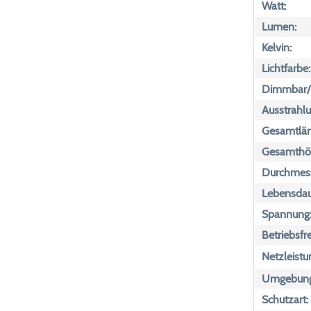
Watt:
Lumen:
Kelvin:
Lichtfarbe:
Dimmbar/n
Ausstrahlu
Gesamtlän
Gesamthö
Durchmess
Lebensdau
Spannung
Betriebsfr
Netzleistu
Umgebungs
Schutzart: