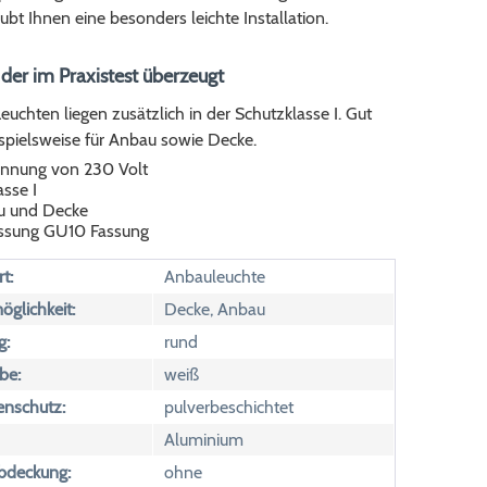
ubt Ihnen eine besonders leichte Installation.
, der im Praxistest überzeugt
euchten liegen zusätzlich in der Schutzklasse I. Gut
spielsweise für Anbau sowie Decke.
nnung von 230 Volt
sse I
u und Decke
assung GU10 Fassung
t:
Anbauleuchte
glichkeit:
Decke, Anbau
g:
rund
be:
weiß
enschutz:
pulverbeschichtet
Aluminium
Abdeckung:
ohne