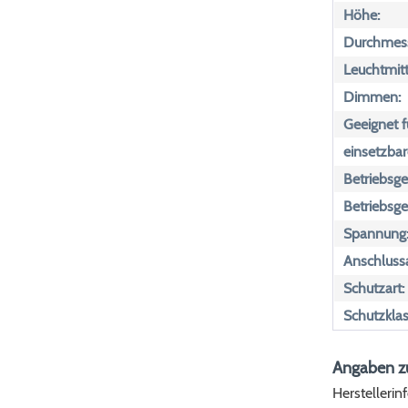
Höhe:
Durchmess
Leuchtmitte
Dimmen:
Geeignet f
einsetzbar
Betriebsger
Betriebsge
Spannung
Anschlussa
Schutzart:
Schutzklas
Angaben zu
Herstellerin