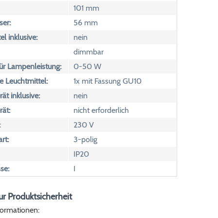
101 mm
er:
56 mm
l inklusive:
nein
dimmbar
ür Lampenleistung:
0-50 W
e Leuchtmittel:
1x mit Fassung GU10
ät inklusive:
nein
rät:
nicht erforderlich
:
230 V
rt:
3-polig
IP20
se:
I
r Produktsicherheit
formationen: