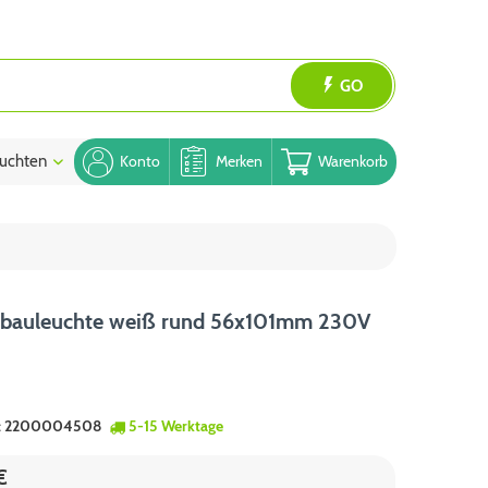
GO
uchten
Blog
Konto
Merken
Warenkorb
bauleuchte weiß rund 56x101mm 230V
:
2200004508
5-15 Werktage
€