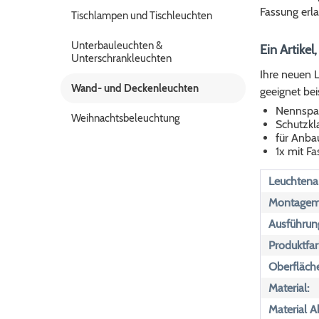
Fassung erla
Tischlampen und Tischleuchten
Unterbauleuchten &
Ein Artikel
Unterschrankleuchten
Ihre neuen L
Wand- und Deckenleuchten
geeignet bei
Nennspa
Weihnachtsbeleuchtung
Schutzkla
für Anba
1x mit F
Leuchtenar
Montagemö
Ausführun
Produktfar
Oberfläch
Material:
Material 