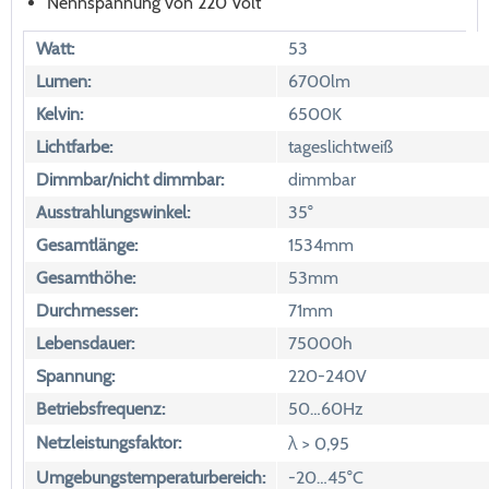
Nennspannung von 220 Volt
Watt:
53
Lumen:
6700lm
Kelvin:
6500K
Lichtfarbe:
tageslichtweiß
Dimmbar/nicht dimmbar:
dimmbar
Ausstrahlungswinkel:
35°
Gesamtlänge:
1534mm
Gesamthöhe:
53mm
Durchmesser:
71mm
Lebensdauer:
75000h
Spannung:
220-240V
Betriebsfrequenz:
50…60Hz
Netzleistungsfaktor:
λ > 0,95
Umgebungstemperaturbereich:
-20…45°C