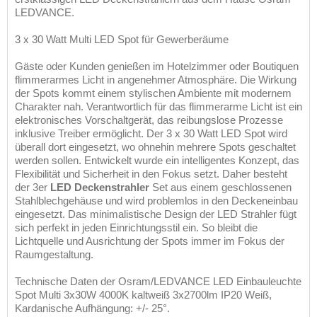
LEDVANCE.
3 x 30 Watt Multi LED Spot für Gewerberäume
Gäste oder Kunden genießen im Hotelzimmer oder Boutiquen
flimmerarmes Licht in angenehmer Atmosphäre. Die Wirkung
der Spots kommt einem stylischen Ambiente mit modernem
Charakter nah. Verantwortlich für das flimmerarme Licht ist ein
elektronisches Vorschaltgerät, das reibungslose Prozesse
inklusive Treiber ermöglicht. Der 3 x 30 Watt LED Spot wird
überall dort eingesetzt, wo ohnehin mehrere Spots geschaltet
werden sollen. Entwickelt wurde ein intelligentes Konzept, das
Flexibilität und Sicherheit in den Fokus setzt. Daher besteht
der 3er
LED Deckenstrahler
Set aus einem geschlossenen
Stahlblechgehäuse und wird problemlos in den Deckeneinbau
eingesetzt. Das minimalistische Design der LED Strahler fügt
sich perfekt in jeden Einrichtungsstil ein. So bleibt die
Lichtquelle und Ausrichtung der Spots immer im Fokus der
Raumgestaltung.
Technische Daten der Osram/LEDVANCE LED Einbauleuchte
Spot Multi 3x30W 4000K kaltweiß 3x2700lm IP20 Weiß,
Kardanische Aufhängung: +/- 25°.