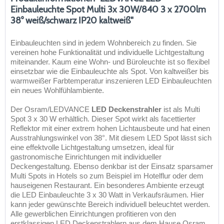
Einbauleuchte Spot Multi 3x 30W/840 3 x 2700lm
38° weiß/schwarz IP20 kaltweiß"
Einbauleuchten sind in jedem Wohnbereich zu finden. Sie
vereinen hohe Funktionalität und individuelle Lichtgestaltung
miteinander. Kaum eine Wohn- und Büroleuchte ist so flexibel
einsetzbar wie die Einbauleuchte als Spot. Von kaltweißer bis
warmweißer Farbtemperatur inszenieren LED Einbauleuchten
ein neues Wohlfühlambiente.
Der Osram/LEDVANCE
LED Deckenstrahler
ist als Multi
Spot 3 x 30 W erhältlich. Dieser Spot wirkt als facettierter
Reflektor mit einer extrem hohen Lichtausbeute und hat einen
Ausstrahlungswinkel von 38°. Mit diesem LED Spot lässt sich
eine effektvolle Lichtgestaltung umsetzen, ideal für
gastronomische Einrichtungen mit individueller
Deckengestaltung. Ebenso denkbar ist der Einsatz sparsamer
Multi Spots in Hotels so zum Beispiel im Hotelflur oder dem
hauseigenen Restaurant. Ein besonderes Ambiente erzeugt
die LED Einbauleuchte 3 x 30 Watt in Verkaufsräumen. Hier
kann jeder gewünschte Bereich individuell beleuchtet werden.
Alle gewerblichen Einrichtungen profitieren von den
erstklassigen LED Deckenstrahlern aus dem Hause Osram