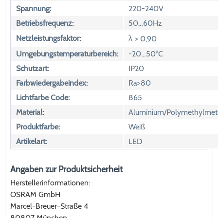
Spannung:
220-240V
Betriebsfrequenz:
50…60Hz
Netzleistungsfaktor:
λ > 0,90
Umgebungstemperaturbereich:
-20…50°C
Schutzart:
IP20
Farbwiedergabeindex:
Ra>80
Lichtfarbe Code:
865
Material:
Aluminium/Polymethylmeth
Produktfarbe:
Weiß
Artikelart:
LED
Angaben zur Produktsicherheit
Herstellerinformationen:
OSRAM GmbH
Marcel-Breuer-Straße 4
80807 München