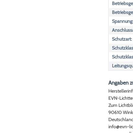
Betriebsger
Betriebsge
Spannung
Anschlussa
Schutzart:
Schutzklas
Schutzklas
Leitungsqu
Angaben zu
Herstellerin
EVN-Lichtt
Zum Lichtbli
90610 Wink
Deutschlan
info@evn-li