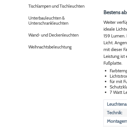
Tischlampen und Tischleuchten
Bestens ab
Unterbauleuchten &
Weiter verfü
Unterschrankleuchten
ideale Licht
Wand- und Deckenleuchten
159 Lumen. D
Licht. Ange
Weihnachtsbeleuchtung
mit dieser 
Leistung ist
Fußplatte.
Farbtemp
Lichtstr
für mit F
Schutzkla
7 Watt L
Leuchtenar
Technik:
Montagemö