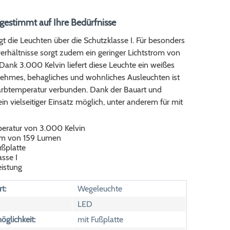
gestimmt auf Ihre Bedürfnisse
gt die Leuchten über die Schutzklasse I. Für besonders
verhältnisse sorgt zudem ein geringer Lichtstrom von
ank 3.000 Kelvin liefert diese Leuchte ein weißes
nehmes, behagliches und wohnliches Ausleuchten ist
Farbtemperatur verbunden. Dank der Bauart und
 ein vielseitiger Einsatz möglich, unter anderem für mit
eratur von 3.000 Kelvin
om von 159 Lumen
ußplatte
sse I
eistung
t:
Wegeleuchte
LED
glichkeit:
mit Fußplatte