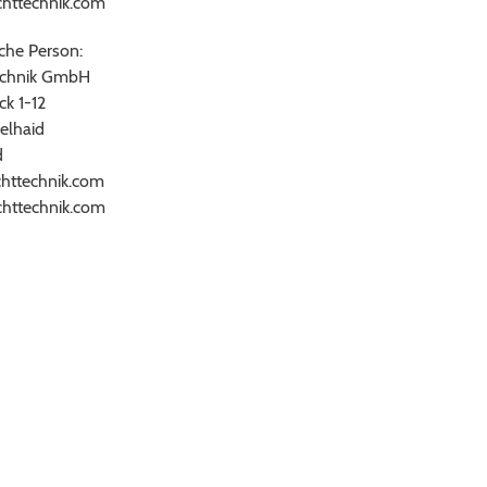
httechnik.com
che Person:
echnik GmbH
ck 1-12
elhaid
d
chttechnik.com
httechnik.com