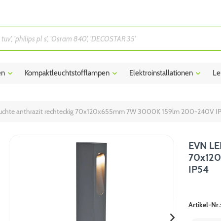
en
Kompaktleuchtstofflampen
Elektroinstallationen
Le
chte anthrazit rechteckig 70x120x655mm 7W 3000K 159lm 200-240V I
EVN LED
70x12
IP54
Artikel-Nr.