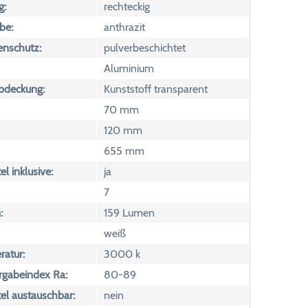
g:
rechteckig
be:
anthrazit
enschutz:
pulverbeschichtet
Aluminium
Abdeckung:
Kunststoff transparent
70 mm
120 mm
655 mm
l inklusive:
ja
7
:
159 Lumen
weiß
atur:
3000 k
rgabeindex Ra:
80-89
el austauschbar:
nein