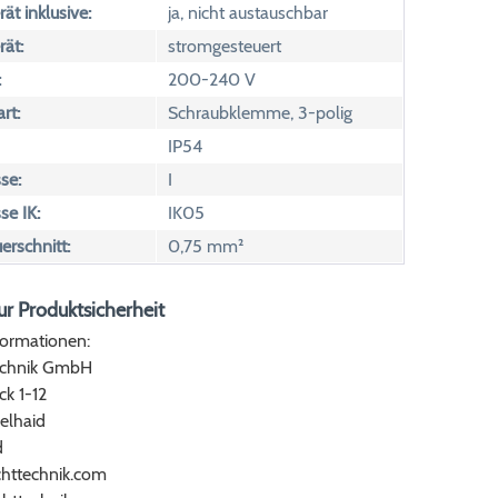
ät inklusive:
ja, nicht austauschbar
rät:
stromgesteuert
:
200-240 V
rt:
Schraubklemme, 3-polig
IP54
se:
I
se IK:
IK05
erschnitt:
0,75 mm²
r Produktsicherheit
formationen:
echnik GmbH
ck 1-12
elhaid
d
chttechnik.com