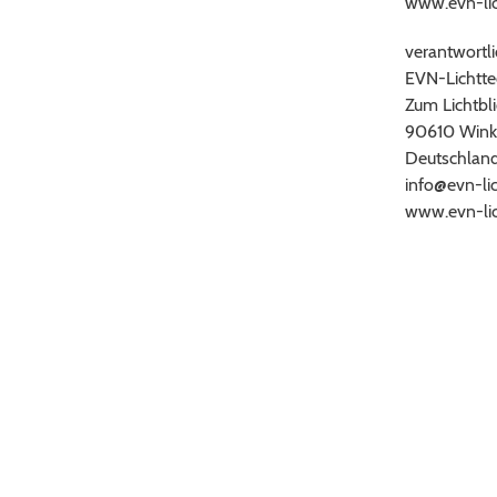
www.evn-lic
verantwortli
EVN-Lichtt
Zum Lichtbli
90610 Wink
Deutschlan
info@evn-li
www.evn-lic