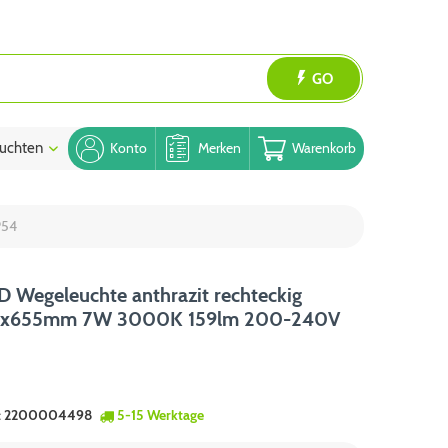
GO
uchten
Blog
Konto
Merken
Warenkorb
P54
 Wegeleuchte anthrazit rechteckig
0x655mm 7W 3000K 159lm 200-240V
:
2200004498
5-15 Werktage