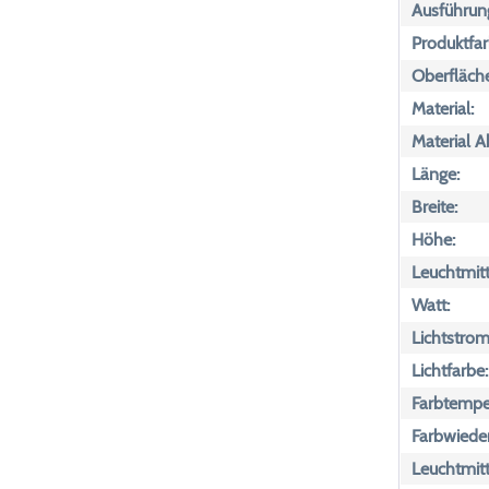
Ausführun
Produktfar
Oberfläch
Material:
Material 
Länge:
Breite:
Höhe:
Leuchtmitte
Watt:
Lichtstrom
Lichtfarbe:
Farbtemper
Farbwiede
Leuchtmitt