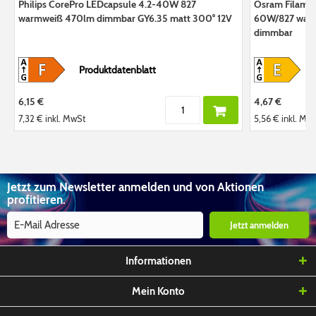
Philips CorePro LEDcapsule 4.2-40W 827
Osram Filamen
warmweiß 470lm dimmbar GY6.35 matt 300° 12V
60W/827 war
dimmbar
Produktdatenblatt
6,15 €
4,67 €
7,32 €
inkl. MwSt
5,56 €
inkl. Mw
Jetzt zum Newsletter anmelden und von Aktionen
profitieren.
Jetzt anmelden
Informationen
Mein Konto