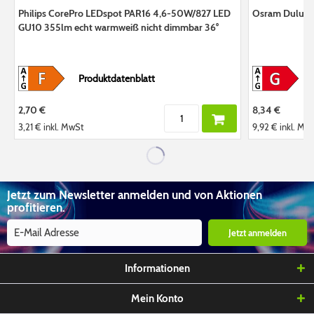
Philips CorePro LEDspot PAR16 4,6-50W/827 LED
Osram Dulux L
GU10 355lm echt warmweiß nicht dimmbar 36°
Produktdatenblatt
2,70 €
8,34 €
3,21 €
inkl. MwSt
9,92 €
inkl. Mw
Jetzt zum Newsletter anmelden und von Aktionen
profitieren.
Jetzt anmelden
Informationen
Mein Konto