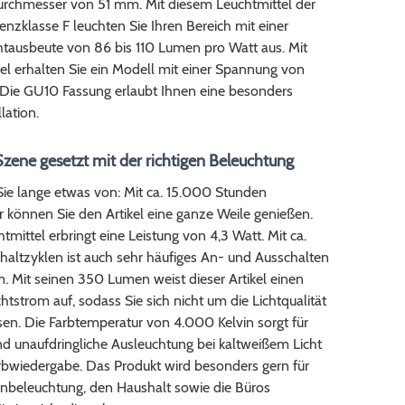
urchmesser von 51 mm. Mit diesem Leuchtmittel der
ienzklasse F leuchten Sie Ihren Bereich mit einer
tausbeute von 86 bis 110 Lumen pro Watt aus. Mit
el erhalten Sie ein Modell mit einer Spannung von
Die GU10 Fassung erlaubt Ihnen eine besonders
llation.
Szene gesetzt mit der richtigen Beleuchtung
Sie lange etwas von: Mit ca. 15.000 Stunden
 können Sie den Artikel eine ganze Weile genießen.
tmittel erbringt eine Leistung von 4,3 Watt. Mit ca.
altzyklen ist auch sehr häufiges An- und Ausschalten
. Mit seinen 350 Lumen weist dieser Artikel einen
chtstrom auf, sodass Sie sich nicht um die Lichtqualität
en. Die Farbtemperatur von 4.000 Kelvin sorgt für
nd unaufdringliche Ausleuchtung bei kaltweißem Licht
arbwiedergabe. Das Produkt wird besonders gern für
inbeleuchtung, den Haushalt sowie die Büros