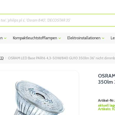
en
Kompaktleuchtstofflampen
Elektroinstallationen
Le
ED
OSRAM LED Base PAR16 4,3-50W/840 GU10 350lm 36° nicht dimmba
OSRAM 
350lm 3
Artikel-Nr.
aktuell lag
Artikeln:
1