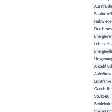
Ausstrahlu
Bauform-T
Farbwiede
Durchmess
Energiever
Lebensdau
Energieeff
Umgebungs
Anzahl Sch
Aufwärmze
Lichtfarbe
Quecksilbe
Startzeit:
Betriebsfr
Spannung