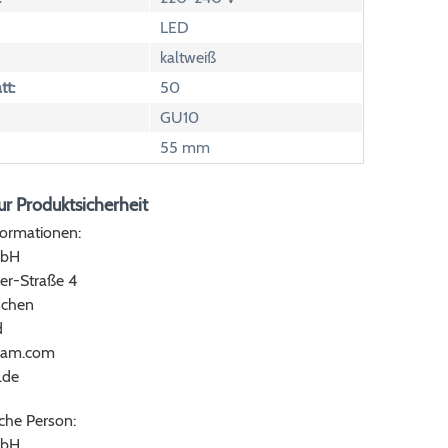
LED
kaltweiß
tt:
50
GU10
55 mm
r Produktsicherheit
formationen:
bH
er-Straße 4
chen
d
ram.com
.de
che Person:
bH