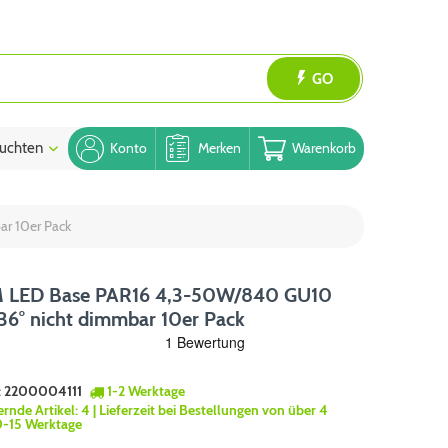
GO
uchten
Blog
Konto
Merken
Warenkorb
r 10er Pack
LED Base PAR16 4,3-50W/840 GU10
6° nicht dimmbar 10er Pack
:
2200004111
1-2 Werktage
ernde Artikel:
4
| Lieferzeit bei Bestellungen von über 4
0-15 Werktage