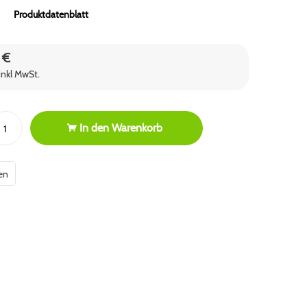
Produktdatenblatt
 €
inkl MwSt.
In den
Warenkorb
en