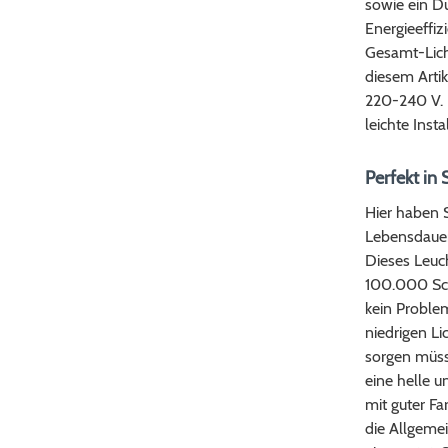
sowie ein D
Energieeffiz
Gesamt-Lich
diesem Artik
220-240 V. 
leichte Insta
Perfekt in 
Hier haben 
Lebensdauer
Dieses Leuch
100.000 Sch
kein Problem
niedrigen Li
sorgen müss
eine helle u
mit guter F
die Allgeme