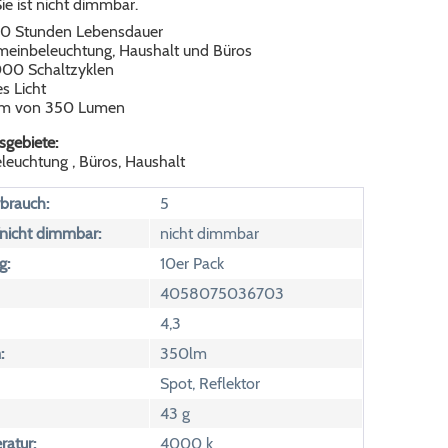
Sie ist nicht dimmbar.
00 Stunden Lebensdauer
emeinbeleuchtung, Haushalt und Büros
000 Schaltzyklen
s Licht
rom von 350 Lumen
gebiete:
leuchtung , Büros, Haushalt
brauch:
5
icht dimmbar:
nicht dimmbar
g:
10er Pack
4058075036703
4,3
:
350lm
Spot, Reflektor
43 g
atur:
4000 k