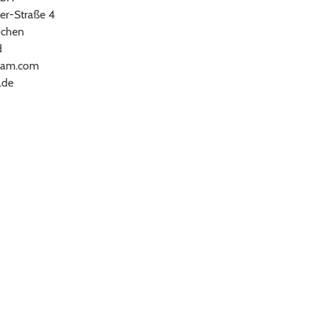
er-Straße 4
chen
d
ram.com
.de