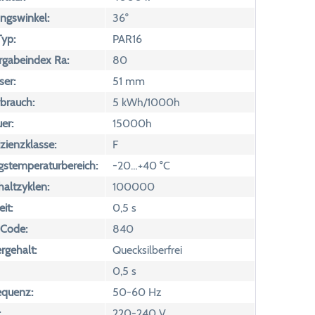
ngswinkel:
36°
yp:
PAR16
rgabeindex Ra:
80
er:
51 mm
brauch:
5 kWh/1000h
er:
15000h
izienzklasse:
F
temperaturbereich:
-20…+40 °C
altzyklen:
100000
it:
0,5 s
 Code:
840
rgehalt:
Quecksilberfrei
0,5 s
equenz:
50-60 Hz
:
220-240 V