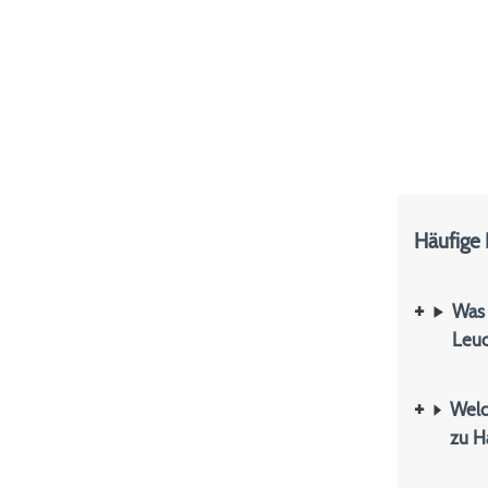
Häufige
Was 
Leuc
Welc
zu H