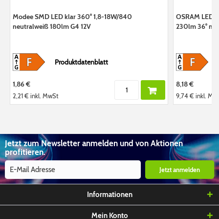
Modee SMD LED klar 360° 1,8-18W/840
OSRAM LED B
neutralweiß 180lm G4 12V
230lm 36° nic
Produktdatenblatt
1,86 €
8,18 €
2,21 €
inkl. MwSt
9,74 €
inkl. Mw
Jetzt zum Newsletter anmelden und von Aktionen
profitieren.
Jetzt anmelden
Informationen
Mein Konto