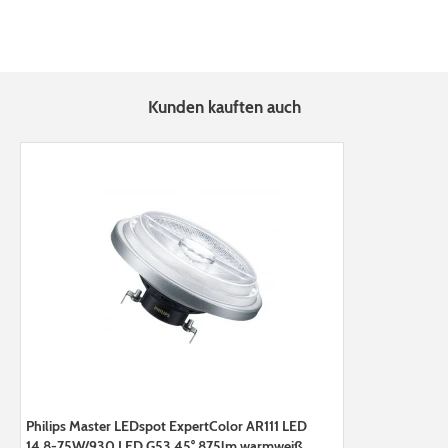
Kunden kauften auch
Philips Master LEDspot ExpertColor AR111 LED
14,8-75W/930 LED G53 45° 875lm warmweiß