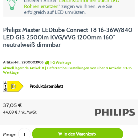
unserem Artikel "
Leuchtstoffröhren durch LED
Röhren ersetzen
" zeigen wir Ihnen, wie Sie
erfolgreich auf LED umrüsten.
Philips Master LEDtube Connect T8 16-36W/840
LED G13 2500lm KVG/VVG 1200mm 160°
neutralweiß dimmbar
Artikel-Nr.:
2200003905
1-2 Werktage
aktuell lagernde Artikel:
8
| Lieferzeit bei Bestellungen von über 8 Artikeln:
10-15
Werktage
Produktdatenblatt
37,05 €
44,09 € /inkl MwSt.
In den
Warenkorb
Menge