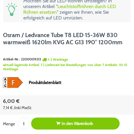
Möchten Sie auf LED-Röhren umsteigen? In
unserem Artikel "
Leuchtstoffröhren durch LED
Röhren ersetzen
" zeigen wir Ihnen, wie Sie
erfolgreich auf LED umrüsten.
Osram / Ledvance Tube T8 LED 15-36W 830
warmweiß 1620lm KVG AC G13 190° 1200mm
Artikel-Nr.:
2200009213
1-2 Werktage
aktuell lagernde Artikel:
7
| Lieferzeit bei Bestellungen von über 7 Artikeln:
10-15
Werktage
Produktdatenblatt
6,00 €
7,14 € /inkl MwSt.
In den
Warenkorb
Menge