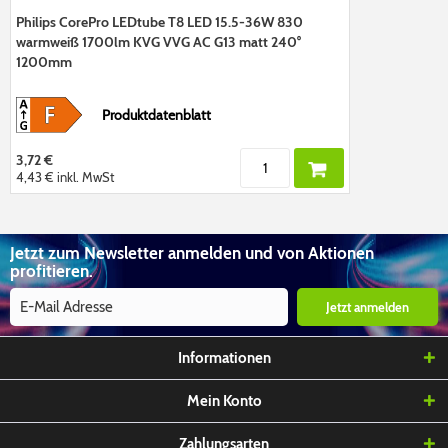
Philips CorePro LEDtube T8 LED 15.5-36W 830
warmweiß 1700lm KVG VVG AC G13 matt 240°
1200mm
Produktdatenblatt
3,72 €
4,43 €
inkl. MwSt
Jetzt zum Newsletter anmelden und von Aktionen
profitieren.
Jetzt anmelden
Informationen
Mein Konto
Zahlungsarten