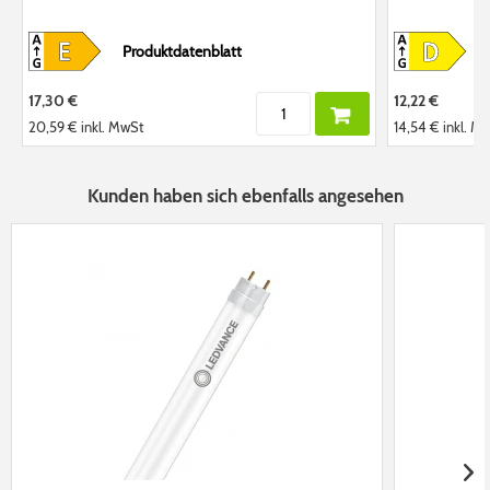
Produktdatenblatt
17,30 €
12,22 €
20,59 €
inkl. MwSt
14,54 €
inkl. M
Kunden haben sich ebenfalls angesehen