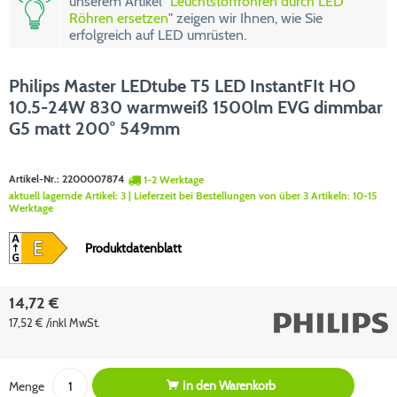
unserem Artikel "
Leuchtstoffröhren durch LED
Röhren ersetzen
" zeigen wir Ihnen, wie Sie
erfolgreich auf LED umrüsten.
Philips Master LEDtube T5 LED InstantFIt HO
10.5-24W 830 warmweiß 1500lm EVG dimmbar
G5 matt 200° 549mm
Artikel-Nr.:
2200007874
1-2 Werktage
aktuell lagernde Artikel:
3
| Lieferzeit bei Bestellungen von über 3 Artikeln:
10-15
Werktage
Produktdatenblatt
14,72 €
17,52 € /inkl MwSt.
In den
Warenkorb
Menge