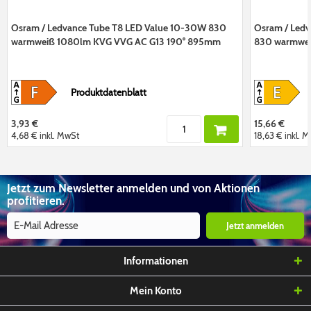
Osram / Ledvance Tube T8 LED Value 10-30W 830
Osram / Ledv
warmweiß 1080lm KVG VVG AC G13 190° 895mm
830 warmwei
Produktdatenblatt
3,93 €
15,66 €
4,68 €
inkl. MwSt
18,63 €
inkl. 
Jetzt zum Newsletter anmelden und von Aktionen
profitieren.
Jetzt anmelden
Informationen
Mein Konto