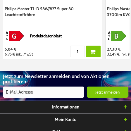
Philips Master TL-D 58W/827 Super 80
Philips Mast
Leuchtstoffröhre
3700lm KVG/
Produktdatenblatt
5,84 €
27,30 €
6,95 €
inkl. MwSt
32,49 €
inkl. 
Jetzt zum Newsletter anmelden und von Aktionen
profitieren.
Jetzt anmelden
Informationen
Mein Konto