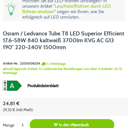
Möchten Sie auf LED-Röhren umsteigen? In
unserem Artikel "
Leuchtstoffröhren durch LED
Röhren ersetzen
" zeigen wir Ihnen, wie Sie
erfolgreich auf LED umrüsten.
Osram / Ledvance Tube T8 LED Superior Efficient
17.6-58W 840 kaltweiß 3700lm KVG AC G13
190° 220-240V 1500mm
Artikel-Nr.:
2200008254
1-2 Werktage
aktuell lagernde Artikel:
9
| Lieferzeit bei Bestellungen von über 9 Artikeln:
10-15
Werktage
Produktdatenblatt
24,81 €
29,52 € /inkl MwSt.
In den
Warenkorb
Menge