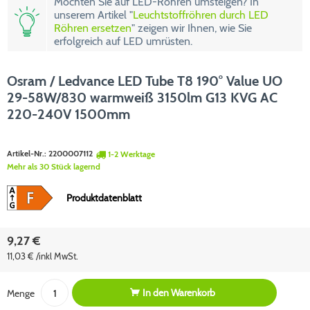
Möchten Sie auf LED-Röhren umsteigen? In
unserem Artikel "
Leuchtstoffröhren durch LED
Röhren ersetzen
" zeigen wir Ihnen, wie Sie
erfolgreich auf LED umrüsten.
Osram / Ledvance LED Tube T8 190° Value UO
29-58W/830 warmweiß 3150lm G13 KVG AC
220-240V 1500mm
Artikel-Nr.:
2200007112
1-2 Werktage
Mehr als 30 Stück lagernd
Produktdatenblatt
9,27 €
11,03 € /inkl MwSt.
In den
Warenkorb
Menge