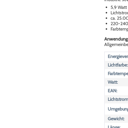
5,9 Watt
Lichtstr
ca. 25.0
220-240
Farbtemp
Anwendungs
Allgemeinbel
Energiever
Lichtfarbe:
Farbtemper
Watt:
EAN:
Lichtstrom
Umgebungs
Gewicht:
Länge: