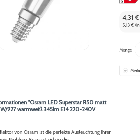
4,31 €
5,13 € /i
Menge
Merk
formationen "Osram LED Superstar R50 matt
0W/927 warmweiß 345lm E14 220-240V
flektor von Osram ist die perfekte Ausleuchtung Ihrer
ein Problem. Es passt sich in die