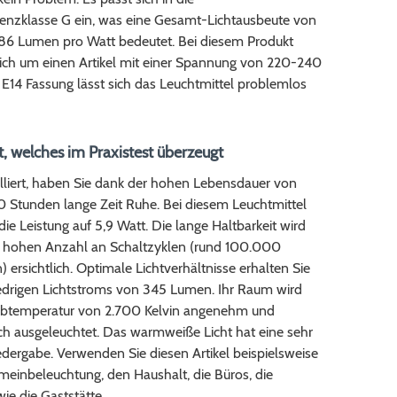
zienzklasse G ein, was eine Gesamt-Lichtausbeute von
 86 Lumen pro Watt bedeutet. Bei diesem Produkt
sich um einen Artikel mit einer Spannung von 220-240
 E14 Fassung lässt sich das Leuchtmittel problemlos
t, welches im Praxistest überzeugt
alliert, haben Sie dank der hohen Lebensdauer von
 Stunden lange Zeit Ruhe. Bei diesem Leuchtmittel
 die Leistung auf 5,9 Watt. Die lange Haltbarkeit wird
r hohen Anzahl an Schaltzyklen (rund 100.000
) ersichtlich. Optimale Lichtverhältnisse erhalten Sie
edrigen Lichtstroms von 345 Lumen. Ihr Raum wird
arbtemperatur von 2.700 Kelvin angenehm und
ch ausgeleuchtet. Das warmweiße Licht hat eine sehr
dergabe. Verwenden Sie diesen Artikel beispielsweise
emeinbeleuchtung, den Haushalt, die Büros, die
wie die Gaststätte.