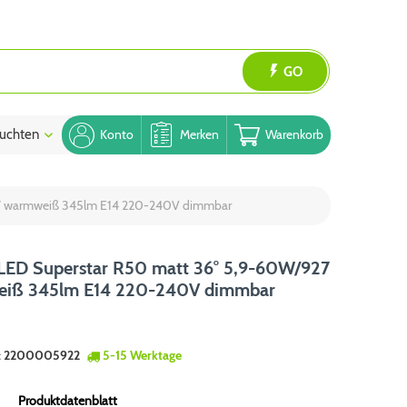
GO
uchten
Blog
Konto
Merken
Warenkorb
27 warmweiß 345lm E14 220-240V dimmbar
LED Superstar R50 matt 36° 5,9-60W/927
iß 345lm E14 220-240V dimmbar
:
2200005922
5-15 Werktage
Produktdatenblatt