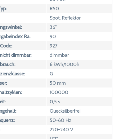
yp:
R50
Spot, Reflektor
ngswinkel:
36°
rgabeindex Ra:
90
 Code:
927
icht dimmbar:
dimmbar
brauch:
6 kWh/1000h
izienzklasse:
G
er:
50 mm
altzyklen:
100000
it:
0,5 s
rgehalt:
Quecksilberfrei
equenz:
50-60 Hz
:
220-240 V
LED