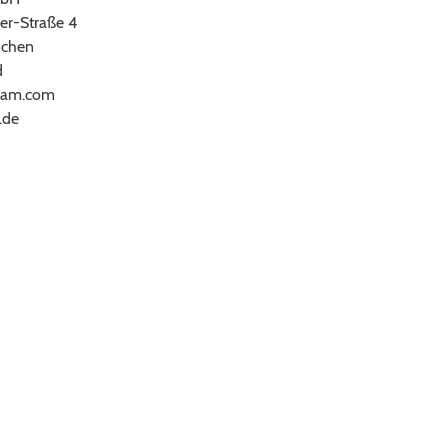
er-Straße 4
chen
d
ram.com
.de