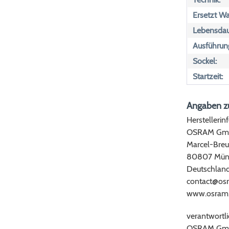
Ersetzt Wa
Lebensdau
Ausführun
Sockel:
Startzeit:
Angaben zu
Herstellerin
OSRAM Gm
Marcel-Breu
80807 Mün
Deutschlan
contact@os
www.osram
verantwortli
OSRAM Gm