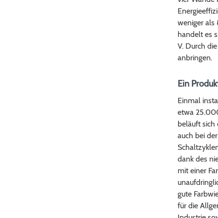
Energieeffi
weniger als
handelt es 
V. Durch die
anbringen.
Ein Produk
Einmal inst
etwa 25.000
beläuft sich
auch bei de
Schaltzyklen
dank des ni
mit einer F
unaufdringli
gute Farbwie
für die Allg
Industrie so