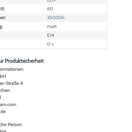
tt:
60
er:
25000h
g:
matt
E14
0 s
r Produktsicherheit
formationen:
bH
er-Straße 4
chen
d
ram.com
.de
che Person:
bH