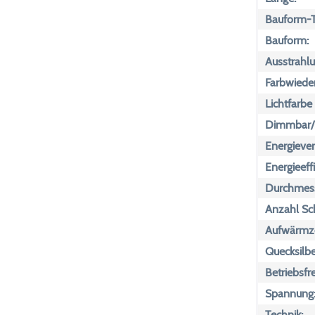
Bauform-T
Bauform:
Ausstrahlu
Farbwiede
Lichtfarbe
Dimmbar/n
Energiever
Energieeff
Durchmess
Anzahl Sch
Aufwärmze
Quecksilbe
Betriebsfr
Spannung
Technik: