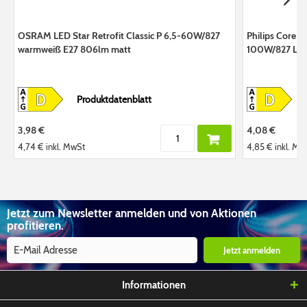
OSRAM LED Star Retrofit Classic P 6,5-60W/827
Philips CoreP
warmweiß E27 806lm matt
100W/827 LED
Produktdatenblatt
3,98 €
4,08 €
4,74 €
inkl. MwSt
4,85 €
inkl. Mw
Jetzt zum Newsletter anmelden und von Aktionen
profitieren.
Jetzt anmelden
Informationen