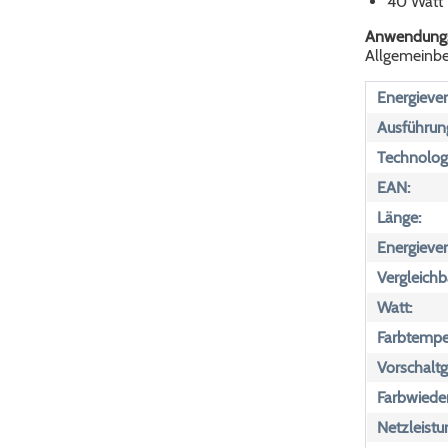
40 Watt 
Anwendungs
Allgemeinbe
Energiever
Ausführun
Technologi
EAN:
Länge:
Energiever
Vergleichb
Watt:
Farbtemper
Vorschaltg
Farbwiede
Netzleistu