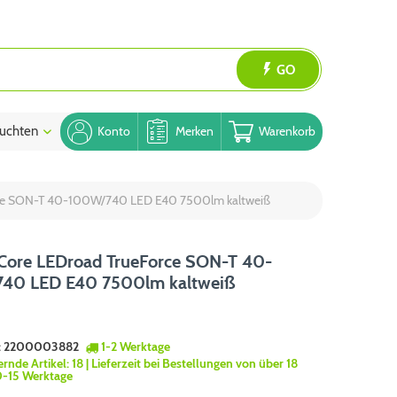
GO
uchten
Blog
Konto
Merken
Warenkorb
orce SON-T 40-100W/740 LED E40 7500lm kaltweiß
 Core LEDroad TrueForce SON-T 40-
40 LED E40 7500lm kaltweiß
:
2200003882
1-2 Werktage
ernde Artikel:
18
| Lieferzeit bei Bestellungen von über 18
0-15 Werktage