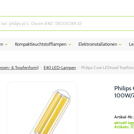
en
Kompaktleuchtstofflampen
Elektroinstallationen
Le
rzen- & Tropfenform)
E40 LED-Lampen
Philips Core LEDroad TrueF
Philips
100W/7
Artikel-Nr.
aktuell lag
Artikeln:
1