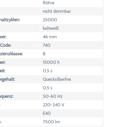
Röhre
nicht dimmbar
altzyklen:
25000
kaltweiß
er:
46 mm
 Code:
740
izienzklasse:
B
er:
15000 h
it:
0,5 s
rgehalt:
Quecksilberfrei
0,5 s
equenz:
50-60 Hz
:
220-240 V
E40
:
7500 lm