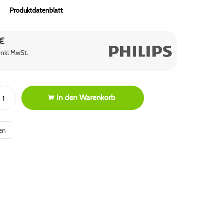
Produktdatenblatt
 €
inkl MwSt.
In den
Warenkorb
en