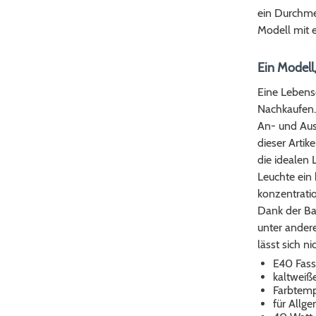
ein Durchmes
Modell mit 
Ein Modell,
Eine Lebens
Nachkaufen. 
An- und Aus
dieser Artik
die idealen 
Leuchte ein 
konzentratio
Dank der Bau
unter ander
lässt sich n
E40 Fas
kaltweiße
Farbtemp
für Allg