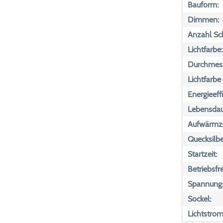
Bauform:
Dimmen:
Anzahl Sch
Lichtfarbe:
Durchmess
Lichtfarbe
Energieeff
Lebensdau
Aufwärmze
Quecksilbe
Startzeit:
Betriebsfr
Spannung
Sockel:
Lichtstrom