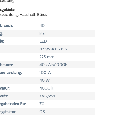
Leistung
gebiete:
leuchtung, Haushalt, Büros
brauch:
40
g:
klar
e:
LED
8719514316355
225 mm
brauch:
40 kWh/1000h
are Leistung:
100 W
40 W
atur:
4000 k
erät:
KVG/VVG
rgabeindex Ra:
70
ngsfaktor:
0,9