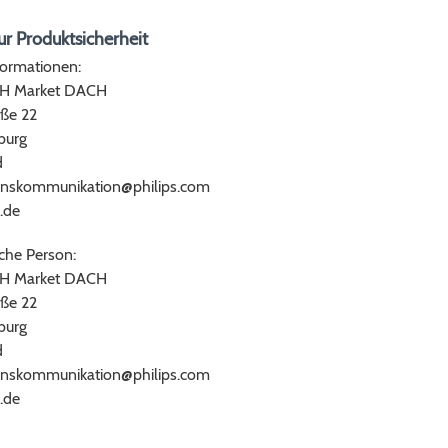
r Produktsicherheit
formationen:
bH Market DACH
ße 22
burg
d
nskommunikation@philips.com
.de
che Person:
bH Market DACH
ße 22
burg
d
nskommunikation@philips.com
.de